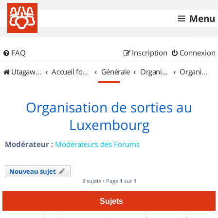
Menu
FAQ
Inscription
Connexion
UtagawaVTT (Randos VTT et VTTAE avec traces GPS)
Accueil forum
Générale
Organisation de sorties & Recherche de partenaires
Organisation de sorties au Luxembourg
Organisation de sorties au
Luxembourg
Modérateur :
Modérateurs des Forums
Nouveau sujet
3 sujets • Page
1
sur
1
Sujets