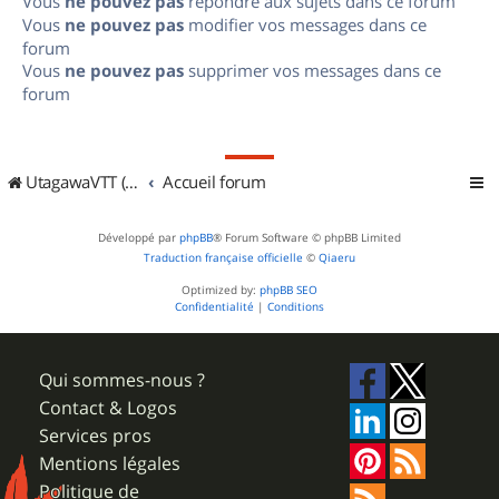
Vous
ne pouvez pas
répondre aux sujets dans ce forum
Vous
ne pouvez pas
modifier vos messages dans ce
forum
Vous
ne pouvez pas
supprimer vos messages dans ce
forum
UtagawaVTT (Randos VTT et VTTAE avec traces GPS)
Accueil forum
Développé par
phpBB
® Forum Software © phpBB Limited
Traduction française officielle
©
Qiaeru
Optimized by:
phpBB SEO
Confidentialité
|
Conditions
Qui sommes-nous ?
Contact & Logos
Services pros
Mentions légales
Politique de