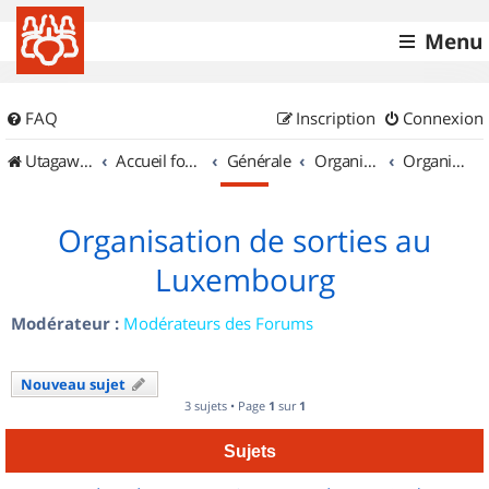
Menu
FAQ
Inscription
Connexion
UtagawaVTT (Randos VTT et VTTAE avec traces GPS)
Accueil forum
Générale
Organisation de sorties & Recherche de partenaires
Organisation de sorties au Luxembourg
Organisation de sorties au
Luxembourg
Modérateur :
Modérateurs des Forums
Nouveau sujet
3 sujets • Page
1
sur
1
Sujets