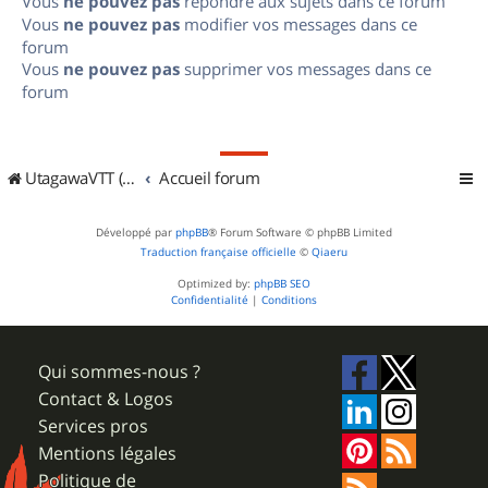
Vous
ne pouvez pas
répondre aux sujets dans ce forum
Vous
ne pouvez pas
modifier vos messages dans ce
forum
Vous
ne pouvez pas
supprimer vos messages dans ce
forum
UtagawaVTT (Randos VTT et VTTAE avec traces GPS)
Accueil forum
Développé par
phpBB
® Forum Software © phpBB Limited
Traduction française officielle
©
Qiaeru
Optimized by:
phpBB SEO
Confidentialité
|
Conditions
Qui sommes-nous ?
Contact & Logos
Services pros
Mentions légales
Politique de