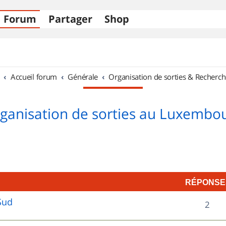
Forum
Partager
Shop
Accueil forum
Générale
Organisation de sorties & Recherch
ganisation de sorties au Luxembo
RÉPONSE
Sud
R
2
é