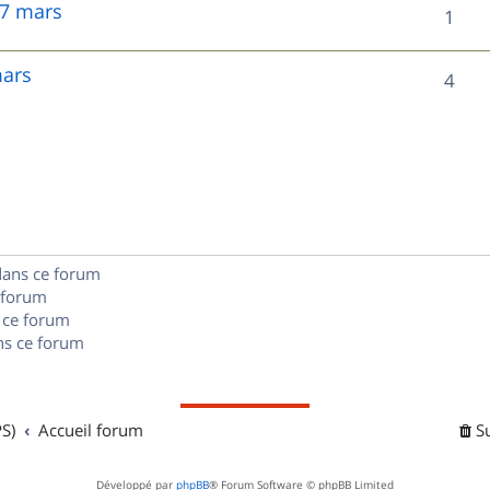
 7 mars
R
1
p
é
o
mars
R
4
p
n
é
o
s
p
n
e
o
s
s
n
e
dans ce forum
s
s
 forum
e
 ce forum
s ce forum
s
S)
Accueil forum
S
Développé par
phpBB
® Forum Software © phpBB Limited