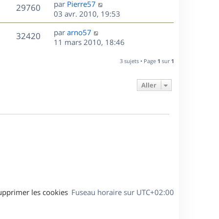
D
par
Pierre57
n
V
29760
e
e
03 avr. 2010, 19:53
i
r
u
e
s
D
par
arno57
n
r
V
32420
e
e
11 mars 2010, 18:46
i
m
r
u
e
e
s
n
r
3 sujets • Page
1
sur
1
s
e
i
m
s
e
e
a
Aller
s
r
s
g
m
s
e
e
a
s
g
s
e
a
g
e
upprimer les cookies
Fuseau horaire sur
UTC+02:00