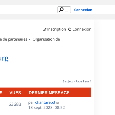
Connexion
Inscription
Connexion
e de partenaires
Organisation de sorties au Luxembourg
urg
3 sujets • Page
1
sur
1
S
VUES
DERNIER MESSAGE
D
par
chantareb3
V
63683
e
13 sept. 2023, 08:52
r
u