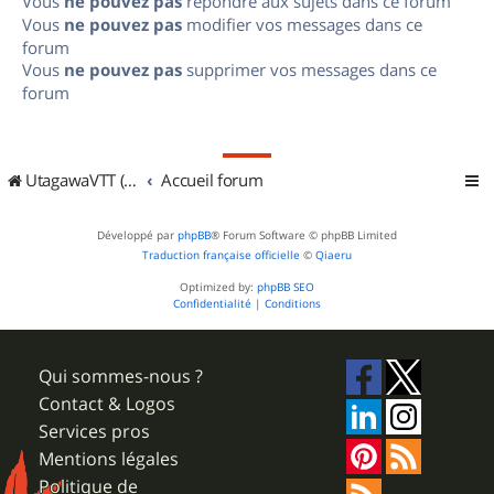
Vous
ne pouvez pas
répondre aux sujets dans ce forum
Vous
ne pouvez pas
modifier vos messages dans ce
forum
Vous
ne pouvez pas
supprimer vos messages dans ce
forum
UtagawaVTT (Randos VTT et VTTAE avec traces GPS)
Accueil forum
Développé par
phpBB
® Forum Software © phpBB Limited
Traduction française officielle
©
Qiaeru
Optimized by:
phpBB SEO
Confidentialité
|
Conditions
Qui sommes-nous ?
Contact & Logos
Services pros
Mentions légales
Politique de