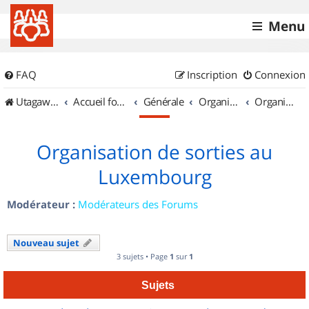
Menu
FAQ
Inscription
Connexion
UtagawaVTT (Randos VTT et VTTAE avec traces GPS)
Accueil forum
Générale
Organisation de sorties & Recherche de partenaires
Organisation de sorties au Luxembourg
Organisation de sorties au
Luxembourg
Modérateur :
Modérateurs des Forums
Nouveau sujet
3 sujets • Page
1
sur
1
Sujets