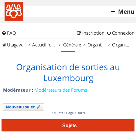
Menu
FAQ
Inscription
Connexion
UtagawaVTT (Randos VTT et VTTAE avec traces GPS)
Accueil forum
Générale
Organisation de sorties & Recherche de partenaires
Organisation de sorties au Luxembourg
Organisation de sorties au
Luxembourg
Modérateur :
Modérateurs des Forums
Nouveau sujet
3 sujets • Page
1
sur
1
Sujets