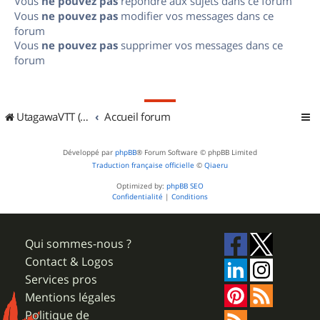
Vous
ne pouvez pas
répondre aux sujets dans ce forum
Vous
ne pouvez pas
modifier vos messages dans ce
forum
Vous
ne pouvez pas
supprimer vos messages dans ce
forum
UtagawaVTT (Randos VTT et VTTAE avec traces GPS)
Accueil forum
Développé par
phpBB
® Forum Software © phpBB Limited
Traduction française officielle
©
Qiaeru
Optimized by:
phpBB SEO
Confidentialité
|
Conditions
Qui sommes-nous ?
Contact & Logos
Services pros
Mentions légales
Politique de