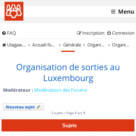
Menu
FAQ
Inscription
Connexion
UtagawaVTT (Randos VTT et VTTAE avec traces GPS)
Accueil forum
Générale
Organisation de sorties & Recherche de partenaires
Organisation de sorties au Luxembourg
Organisation de sorties au
Luxembourg
Modérateur :
Modérateurs des Forums
Nouveau sujet
3 sujets • Page
1
sur
1
Sujets