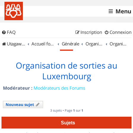
Menu
FAQ
Inscription
Connexion
UtagawaVTT (Randos VTT et VTTAE avec traces GPS)
Accueil forum
Générale
Organisation de sorties & Recherche de partenaires
Organisation de sorties au Luxembourg
Organisation de sorties au
Luxembourg
Modérateur :
Modérateurs des Forums
Nouveau sujet
3 sujets • Page
1
sur
1
Sujets