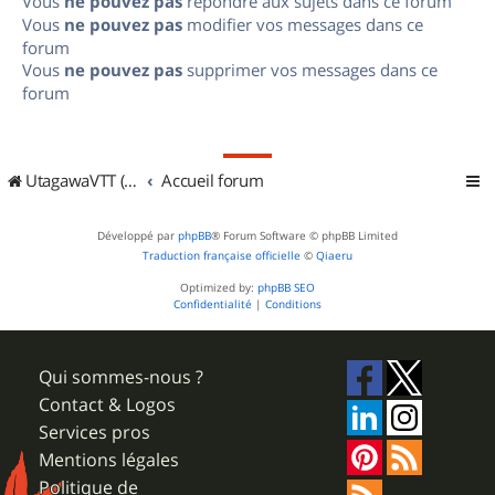
Vous
ne pouvez pas
répondre aux sujets dans ce forum
Vous
ne pouvez pas
modifier vos messages dans ce
forum
Vous
ne pouvez pas
supprimer vos messages dans ce
forum
UtagawaVTT (Randos VTT et VTTAE avec traces GPS)
Accueil forum
Développé par
phpBB
® Forum Software © phpBB Limited
Traduction française officielle
©
Qiaeru
Optimized by:
phpBB SEO
Confidentialité
|
Conditions
Qui sommes-nous ?
Contact & Logos
Services pros
Mentions légales
Politique de