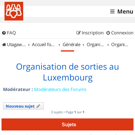
Menu
FAQ
Inscription
Connexion
UtagawaVTT (Randos VTT et VTTAE avec traces GPS)
Accueil forum
Générale
Organisation de sorties & Recherche de partenaires
Organisation de sorties au Luxembourg
Organisation de sorties au
Luxembourg
Modérateur :
Modérateurs des Forums
Nouveau sujet
3 sujets • Page
1
sur
1
Sujets