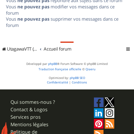
Vous
ne pouvez pas
répondre aux sujets dans ce forum
Vous
ne pouvez pas
modifier vos messages dans ce
forum
Vous
ne pouvez pas
supprimer vos messages dans ce
forum
UtagawaVTT (Randos VTT et VTTAE avec traces GPS)
Accueil forum
Développé par
phpBB
® Forum Software © phpBB Limited
Traduction française officielle
©
Qiaeru
Optimized by:
phpBB SEO
Confidentialité
|
Conditions
Qui sommes-nous ?
Contact & Logos
Services pros
Mentions légales
Politique de