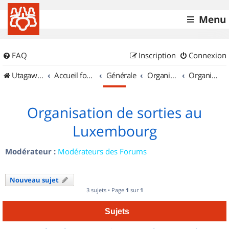
Menu
FAQ
Inscription
Connexion
UtagawaVTT (Randos VTT et VTTAE avec traces GPS)
Accueil forum
Générale
Organisation de sorties & Recherche de partenaires
Organisation de sorties au Luxembourg
Organisation de sorties au
Luxembourg
Modérateur :
Modérateurs des Forums
Nouveau sujet
3 sujets • Page
1
sur
1
Sujets