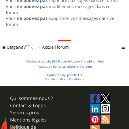
Vous
ne pouvez pas
répondre aux sujets dans ce forum
Vous
ne pouvez pas
modifier vos messages dans ce
forum
Vous
ne pouvez pas
supprimer vos messages dans ce
forum
UtagawaVTT (Randos VTT et VTTAE avec traces GPS)
Accueil forum
Développé par
phpBB
® Forum Software © phpBB Limited
Traduction française officielle
©
Qiaeru
Optimized by:
phpBB SEO
Confidentialité
|
Conditions
Qui sommes-nous ?
Contact & Logos
Services pros
Mentions légales
Politique de