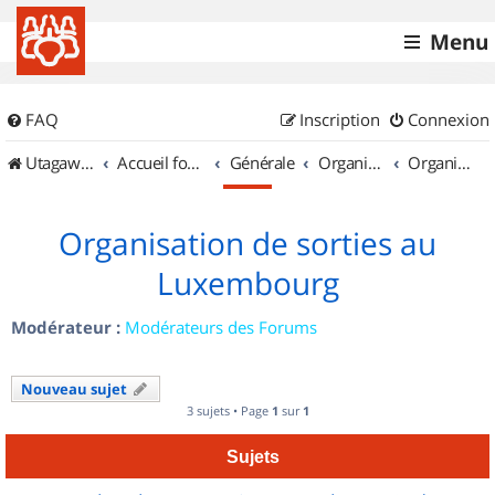
Menu
FAQ
Inscription
Connexion
UtagawaVTT (Randos VTT et VTTAE avec traces GPS)
Accueil forum
Générale
Organisation de sorties & Recherche de partenaires
Organisation de sorties au Luxembourg
Organisation de sorties au
Luxembourg
Modérateur :
Modérateurs des Forums
Nouveau sujet
3 sujets • Page
1
sur
1
Sujets