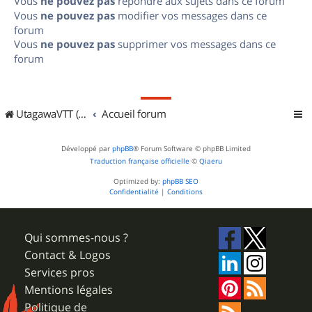
Vous
ne pouvez pas
répondre aux sujets dans ce forum
Vous
ne pouvez pas
modifier vos messages dans ce
forum
Vous
ne pouvez pas
supprimer vos messages dans ce
forum
UtagawaVTT (Randos VTT et VTTAE avec traces GPS)
Accueil forum
Développé par
phpBB
® Forum Software © phpBB Limited
Traduction française officielle
©
Qiaeru
Optimized by:
phpBB SEO
Confidentialité
|
Conditions
Qui sommes-nous ?
Contact & Logos
Services pros
Mentions légales
Politique de