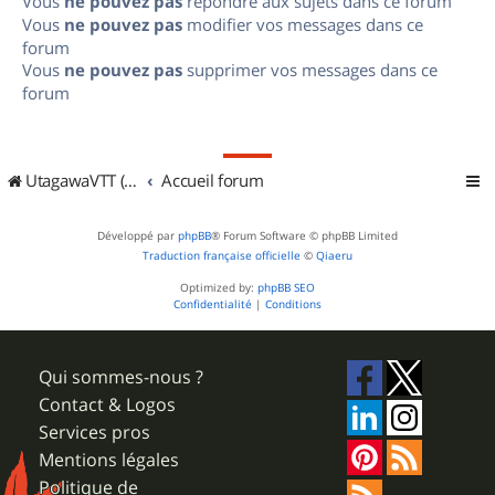
Vous
ne pouvez pas
répondre aux sujets dans ce forum
Vous
ne pouvez pas
modifier vos messages dans ce
forum
Vous
ne pouvez pas
supprimer vos messages dans ce
forum
UtagawaVTT (Randos VTT et VTTAE avec traces GPS)
Accueil forum
Développé par
phpBB
® Forum Software © phpBB Limited
Traduction française officielle
©
Qiaeru
Optimized by:
phpBB SEO
Confidentialité
|
Conditions
Qui sommes-nous ?
Contact & Logos
Services pros
Mentions légales
Politique de