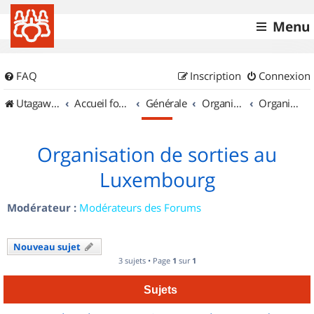
Menu
FAQ
Inscription
Connexion
UtagawaVTT (Randos VTT et VTTAE avec traces GPS)
Accueil forum
Générale
Organisation de sorties & Recherche de partenaires
Organisation de sorties au Luxembourg
Organisation de sorties au
Luxembourg
Modérateur :
Modérateurs des Forums
Nouveau sujet
3 sujets • Page
1
sur
1
Sujets