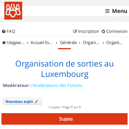
Menu
FAQ
Inscription
Connexion
UtagawaVTT (Randos VTT et VTTAE avec traces GPS)
Accueil forum
Générale
Organisation de sorties & Recherche de partenaires
Organisation de sorties au Luxembourg
Organisation de sorties au
Luxembourg
Modérateur :
Modérateurs des Forums
Nouveau sujet
3 sujets • Page
1
sur
1
Sujets