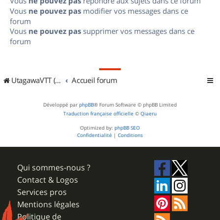
Vous
ne pouvez pas
répondre aux sujets dans ce forum
Vous
ne pouvez pas
modifier vos messages dans ce
forum
Vous
ne pouvez pas
supprimer vos messages dans ce
forum
UtagawaVTT (Randos VTT et VTTAE avec traces GPS)
Accueil forum
Développé par
phpBB
® Forum Software © phpBB Limited
Traduction française officielle
©
Qiaeru
Optimized by:
phpBB SEO
Confidentialité
|
Conditions
Qui sommes-nous ?
Contact & Logos
Services pros
Mentions légales
Politique de