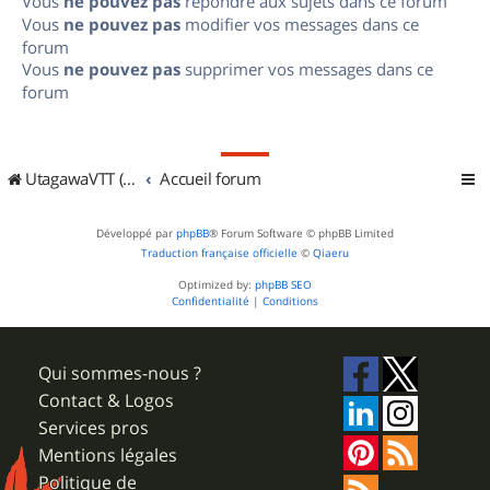
Vous
ne pouvez pas
répondre aux sujets dans ce forum
Vous
ne pouvez pas
modifier vos messages dans ce
forum
Vous
ne pouvez pas
supprimer vos messages dans ce
forum
UtagawaVTT (Randos VTT et VTTAE avec traces GPS)
Accueil forum
Développé par
phpBB
® Forum Software © phpBB Limited
Traduction française officielle
©
Qiaeru
Optimized by:
phpBB SEO
Confidentialité
|
Conditions
Qui sommes-nous ?
Contact & Logos
Services pros
Mentions légales
Politique de