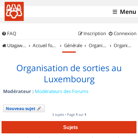
Menu
FAQ
Inscription
Connexion
UtagawaVTT (Randos VTT et VTTAE avec traces GPS)
Accueil forum
Générale
Organisation de sorties & Recherche de partenaires
Organisation de sorties au Luxembourg
Organisation de sorties au
Luxembourg
Modérateur :
Modérateurs des Forums
Nouveau sujet
3 sujets • Page
1
sur
1
Sujets