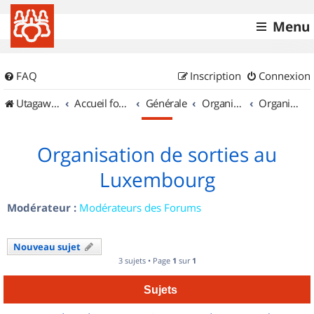
Menu
FAQ
Inscription
Connexion
UtagawaVTT (Randos VTT et VTTAE avec traces GPS)
Accueil forum
Générale
Organisation de sorties & Recherche de partenaires
Organisation de sorties au Luxembourg
Organisation de sorties au
Luxembourg
Modérateur :
Modérateurs des Forums
Nouveau sujet
3 sujets • Page
1
sur
1
Sujets