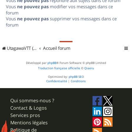
Vous
ne pouvez pas
répondre aux sujets dans ce forum
Vous
ne pouvez pas
modifier vos messages dans ce
forum
Vous
ne pouvez pas
supprimer vos messages dans ce
forum
UtagawaVTT (Randos VTT et VTTAE avec traces GPS)
Accueil forum
Développé par
phpBB
® Forum Software © phpBB Limited
Traduction française officielle
©
Qiaeru
Optimized by:
phpBB SEO
Confidentialité
|
Conditions
Qui sommes-nous ?
Contact & Logos
Services pros
Mentions légales
Politique de