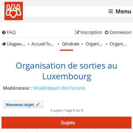
Menu
FAQ
Inscription
Connexion
UtagawaVTT (Randos VTT et VTTAE avec traces GPS)
Accueil forum
Générale
Organisation de sorties & Recherche de partenaires
Organisation de sorties au Luxembourg
Organisation de sorties au
Luxembourg
Modérateur :
Modérateurs des Forums
Nouveau sujet
3 sujets • Page
1
sur
1
Sujets