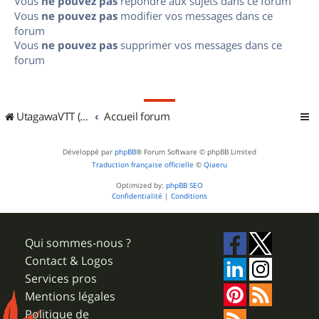
Vous
ne pouvez pas
répondre aux sujets dans ce forum
Vous
ne pouvez pas
modifier vos messages dans ce
forum
Vous
ne pouvez pas
supprimer vos messages dans ce
forum
UtagawaVTT (Randos VTT et VTTAE avec traces GPS)
Accueil forum
Développé par
phpBB
® Forum Software © phpBB Limited
Traduction française officielle
©
Qiaeru
Optimized by:
phpBB SEO
Confidentialité
|
Conditions
Qui sommes-nous ?
Contact & Logos
Services pros
Mentions légales
Politique de