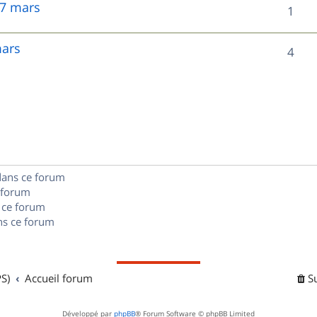
 7 mars
R
1
p
é
o
mars
R
4
p
n
é
o
s
p
n
e
o
s
s
n
e
dans ce forum
s
s
 forum
e
 ce forum
s ce forum
s
S)
Accueil forum
S
Développé par
phpBB
® Forum Software © phpBB Limited