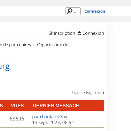
Connexion
Inscription
Connexion
e de partenaires
Organisation de sorties au Luxembourg
urg
3 sujets • Page
1
sur
1
S
VUES
DERNIER MESSAGE
D
par
chantareb3
V
63696
e
13 sept. 2023, 08:52
r
u