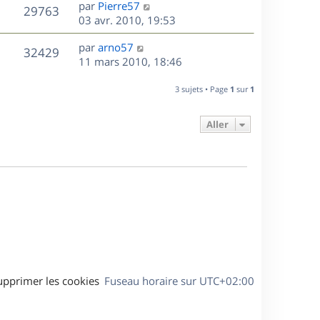
D
par
Pierre57
n
V
29763
e
e
03 avr. 2010, 19:53
i
r
u
e
s
D
par
arno57
n
r
V
32429
e
e
11 mars 2010, 18:46
i
m
r
u
e
e
s
n
r
3 sujets • Page
1
sur
1
s
e
i
m
s
e
e
a
Aller
s
r
s
g
m
s
e
e
a
s
g
s
e
a
g
e
upprimer les cookies
Fuseau horaire sur
UTC+02:00