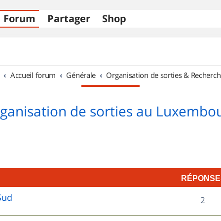
Forum
Partager
Shop
Accueil forum
Générale
Organisation de sorties & Recherch
ganisation de sorties au Luxembo
RÉPONSE
Sud
R
2
é