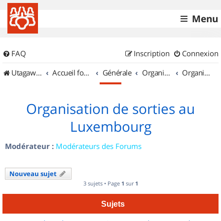
Menu
FAQ
Inscription
Connexion
UtagawaVTT (Randos VTT et VTTAE avec traces GPS)
Accueil forum
Générale
Organisation de sorties & Recherche de partenaires
Organisation de sorties au Luxembourg
Organisation de sorties au
Luxembourg
Modérateur :
Modérateurs des Forums
Nouveau sujet
3 sujets • Page
1
sur
1
Sujets