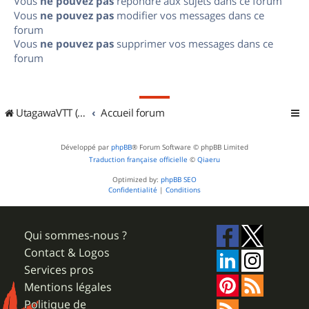
Vous
ne pouvez pas
répondre aux sujets dans ce forum
Vous
ne pouvez pas
modifier vos messages dans ce
forum
Vous
ne pouvez pas
supprimer vos messages dans ce
forum
UtagawaVTT (Randos VTT et VTTAE avec traces GPS)
Accueil forum
Développé par
phpBB
® Forum Software © phpBB Limited
Traduction française officielle
©
Qiaeru
Optimized by:
phpBB SEO
Confidentialité
|
Conditions
Qui sommes-nous ?
Contact & Logos
Services pros
Mentions légales
Politique de