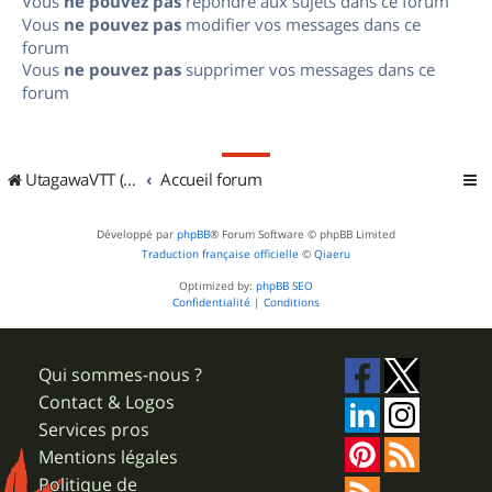
Vous
ne pouvez pas
répondre aux sujets dans ce forum
Vous
ne pouvez pas
modifier vos messages dans ce
forum
Vous
ne pouvez pas
supprimer vos messages dans ce
forum
UtagawaVTT (Randos VTT et VTTAE avec traces GPS)
Accueil forum
Développé par
phpBB
® Forum Software © phpBB Limited
Traduction française officielle
©
Qiaeru
Optimized by:
phpBB SEO
Confidentialité
|
Conditions
Qui sommes-nous ?
Contact & Logos
Services pros
Mentions légales
Politique de