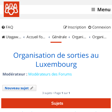
Menu
FAQ
Inscription
Connexion
UtagawaVTT (Randos VTT et VTTAE avec traces GPS)
Accueil forum
Générale
Organisation de sorties & Recherche de partenaires
Organisation de sorties au Luxembourg
Organisation de sorties au
Luxembourg
Modérateur :
Modérateurs des Forums
Nouveau sujet
3 sujets • Page
1
sur
1
Sujets