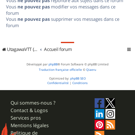
Vous
ne pouvez pas
répondre aux sujets dans ce forum
Vous
ne pouvez pas
modifier vos messages dans ce
forum
Vous
ne pouvez pas
supprimer vos messages dans ce
forum
UtagawaVTT (Randos VTT et VTTAE avec traces GPS)
Accueil forum
Développé par
phpBB
® Forum Software © phpBB Limited
Traduction française officielle
©
Qiaeru
Optimized by:
phpBB SEO
Confidentialité
|
Conditions
Qui sommes-nous ?
Contact & Logos
Services pros
Mentions légales
Politique de