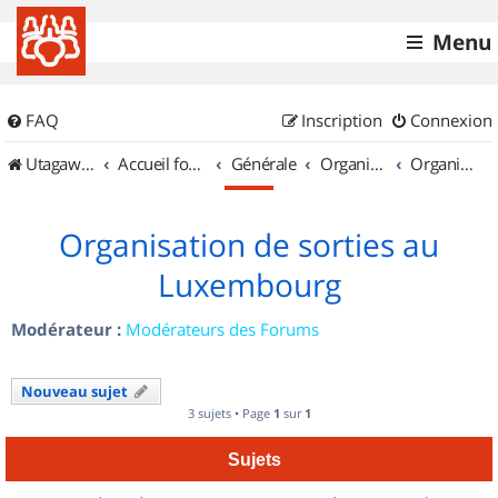
Menu
FAQ
Inscription
Connexion
UtagawaVTT (Randos VTT et VTTAE avec traces GPS)
Accueil forum
Générale
Organisation de sorties & Recherche de partenaires
Organisation de sorties au Luxembourg
Organisation de sorties au
Luxembourg
Modérateur :
Modérateurs des Forums
Nouveau sujet
3 sujets • Page
1
sur
1
Sujets