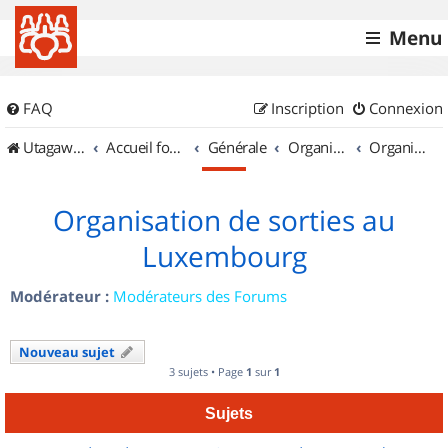
Menu
FAQ
Inscription
Connexion
UtagawaVTT (Randos VTT et VTTAE avec traces GPS)
Accueil forum
Générale
Organisation de sorties & Recherche de partenaires
Organisation de sorties au Luxembourg
Organisation de sorties au
Luxembourg
Modérateur :
Modérateurs des Forums
Nouveau sujet
3 sujets • Page
1
sur
1
Sujets