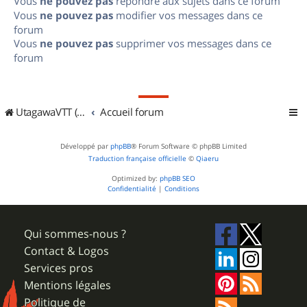
Vous
ne pouvez pas
répondre aux sujets dans ce forum
Vous
ne pouvez pas
modifier vos messages dans ce
forum
Vous
ne pouvez pas
supprimer vos messages dans ce
forum
UtagawaVTT (Randos VTT et VTTAE avec traces GPS)
Accueil forum
Développé par
phpBB
® Forum Software © phpBB Limited
Traduction française officielle
©
Qiaeru
Optimized by:
phpBB SEO
Confidentialité
|
Conditions
Qui sommes-nous ?
Contact & Logos
Services pros
Mentions légales
Politique de