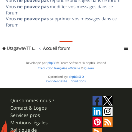
Vous
ne pouvez pas
répondre aux sujets dans ce forum
Vous
ne pouvez pas
modifier vos messages dans ce
forum
Vous
ne pouvez pas
supprimer vos messages dans ce
forum
UtagawaVTT (Randos VTT et VTTAE avec traces GPS)
Accueil forum
Développé par
phpBB
® Forum Software © phpBB Limited
Traduction française officielle
©
Qiaeru
Optimized by:
phpBB SEO
Confidentialité
|
Conditions
Qui sommes-nous ?
Contact & Logos
Services pros
Mentions légales
Politique de