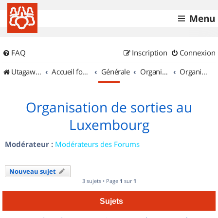
Menu
FAQ
Inscription
Connexion
UtagawaVTT (Randos VTT et VTTAE avec traces GPS)
Accueil forum
Générale
Organisation de sorties & Recherche de partenaires
Organisation de sorties au Luxembourg
Organisation de sorties au
Luxembourg
Modérateur :
Modérateurs des Forums
Nouveau sujet
3 sujets • Page
1
sur
1
Sujets