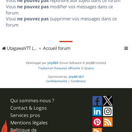
Vous
ne pouvez pas
répondre aux sujets dans ce forum
Vous
ne pouvez pas
modifier vos messages dans ce
forum
Vous
ne pouvez pas
supprimer vos messages dans ce
forum
UtagawaVTT (Randos VTT et VTTAE avec traces GPS)
Accueil forum
Développé par
phpBB
® Forum Software © phpBB Limited
Traduction française officielle
©
Qiaeru
Optimized by:
phpBB SEO
Confidentialité
|
Conditions
Qui sommes-nous ?
Contact & Logos
Services pros
Mentions légales
Politique de