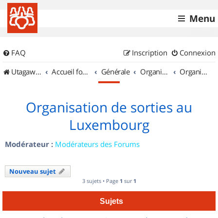
Menu
FAQ
Inscription
Connexion
UtagawaVTT (Randos VTT et VTTAE avec traces GPS)
Accueil forum
Générale
Organisation de sorties & Recherche de partenaires
Organisation de sorties au Luxembourg
Organisation de sorties au
Luxembourg
Modérateur :
Modérateurs des Forums
Nouveau sujet
3 sujets • Page
1
sur
1
Sujets