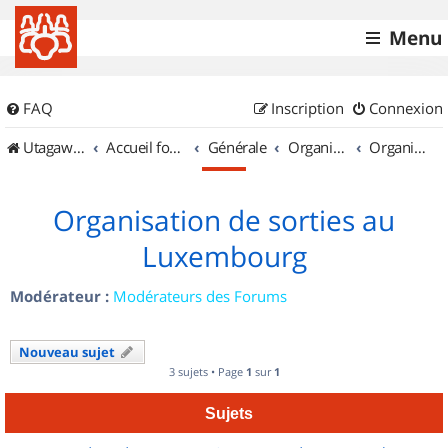
Menu
FAQ
Inscription
Connexion
UtagawaVTT (Randos VTT et VTTAE avec traces GPS)
Accueil forum
Générale
Organisation de sorties & Recherche de partenaires
Organisation de sorties au Luxembourg
Organisation de sorties au
Luxembourg
Modérateur :
Modérateurs des Forums
Nouveau sujet
3 sujets • Page
1
sur
1
Sujets