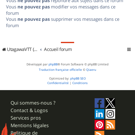
Vous
ne pouvez pas
répondre aux sujets dans ce forum
Vous
ne pouvez pas
modifier vos messages dans ce
forum
Vous
ne pouvez pas
supprimer vos messages dans ce
forum
UtagawaVTT (Randos VTT et VTTAE avec traces GPS)
Accueil forum
Développé par
phpBB
® Forum Software © phpBB Limited
Traduction française officielle
©
Qiaeru
Optimized by:
phpBB SEO
Confidentialité
|
Conditions
Qui sommes-nous ?
Contact & Logos
Services pros
Mentions légales
Politique de