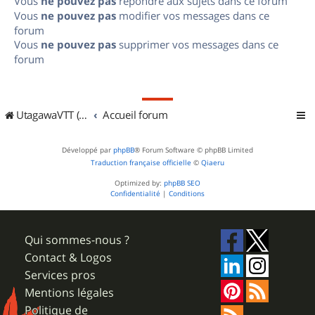
Vous
ne pouvez pas
répondre aux sujets dans ce forum
Vous
ne pouvez pas
modifier vos messages dans ce
forum
Vous
ne pouvez pas
supprimer vos messages dans ce
forum
UtagawaVTT (Randos VTT et VTTAE avec traces GPS)
Accueil forum
Développé par
phpBB
® Forum Software © phpBB Limited
Traduction française officielle
©
Qiaeru
Optimized by:
phpBB SEO
Confidentialité
|
Conditions
Qui sommes-nous ?
Contact & Logos
Services pros
Mentions légales
Politique de