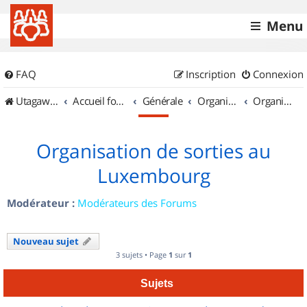
Menu
FAQ
Inscription
Connexion
UtagawaVTT (Randos VTT et VTTAE avec traces GPS)
Accueil forum
Générale
Organisation de sorties & Recherche de partenaires
Organisation de sorties au Luxembourg
Organisation de sorties au
Luxembourg
Modérateur :
Modérateurs des Forums
Nouveau sujet
3 sujets • Page
1
sur
1
Sujets