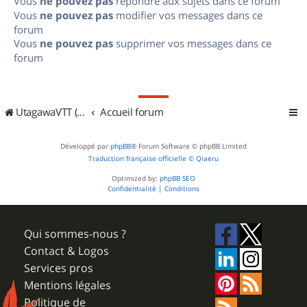
Vous
ne pouvez pas
répondre aux sujets dans ce forum
Vous
ne pouvez pas
modifier vos messages dans ce
forum
Vous
ne pouvez pas
supprimer vos messages dans ce
forum
UtagawaVTT (Randos VTT et VTTAE avec traces GPS)
Accueil forum
Développé par
phpBB
® Forum Software © phpBB Limited
Traduction française officielle
©
Qiaeru
Optimized by:
phpBB SEO
Confidentialité
|
Conditions
Qui sommes-nous ?
Contact & Logos
Services pros
Mentions légales
Politique de