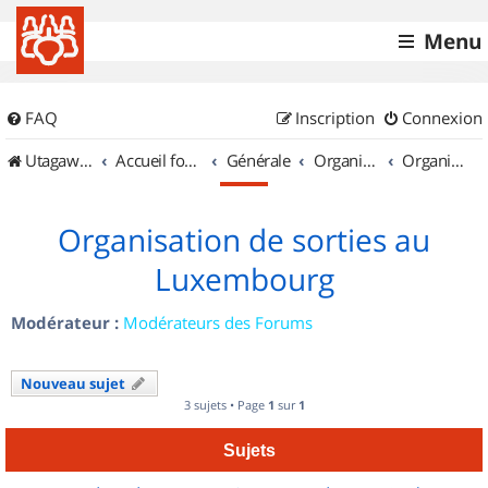
Menu
FAQ
Inscription
Connexion
UtagawaVTT (Randos VTT et VTTAE avec traces GPS)
Accueil forum
Générale
Organisation de sorties & Recherche de partenaires
Organisation de sorties au Luxembourg
Organisation de sorties au
Luxembourg
Modérateur :
Modérateurs des Forums
Nouveau sujet
3 sujets • Page
1
sur
1
Sujets