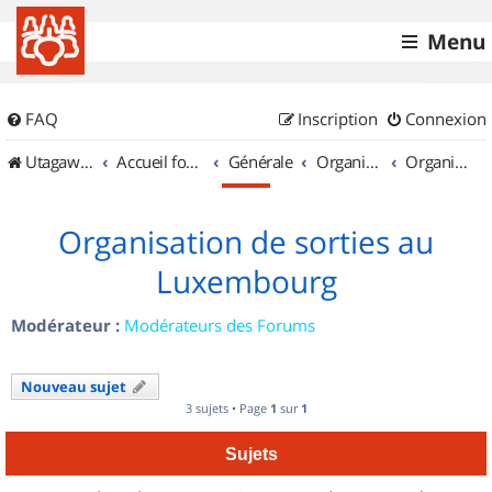
Menu
FAQ
Inscription
Connexion
UtagawaVTT (Randos VTT et VTTAE avec traces GPS)
Accueil forum
Générale
Organisation de sorties & Recherche de partenaires
Organisation de sorties au Luxembourg
Organisation de sorties au
Luxembourg
Modérateur :
Modérateurs des Forums
Nouveau sujet
3 sujets • Page
1
sur
1
Sujets