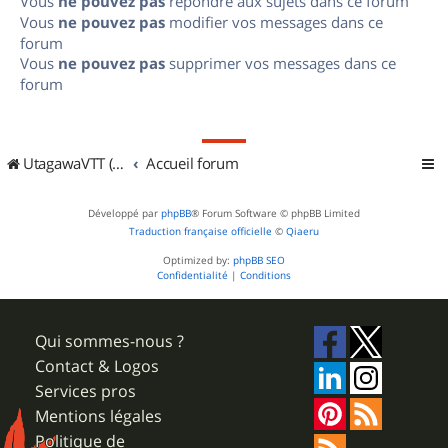
Vous
ne pouvez pas
répondre aux sujets dans ce forum
Vous
ne pouvez pas
modifier vos messages dans ce
forum
Vous
ne pouvez pas
supprimer vos messages dans ce
forum
UtagawaVTT (Randos VTT et VTTAE avec traces GPS)
Accueil forum
Développé par
phpBB
® Forum Software © phpBB Limited
Traduction française officielle
©
Qiaeru
Optimized by:
phpBB SEO
Confidentialité
|
Conditions
Qui sommes-nous ?
Contact & Logos
Services pros
Mentions légales
Politique de