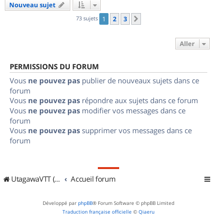
Nouveau sujet
73 sujets
1
2
3
Suivant
Aller
PERMISSIONS DU FORUM
Vous
ne pouvez pas
publier de nouveaux sujets dans ce
forum
Vous
ne pouvez pas
répondre aux sujets dans ce forum
Vous
ne pouvez pas
modifier vos messages dans ce
forum
Vous
ne pouvez pas
supprimer vos messages dans ce
forum
UtagawaVTT (Randos VTT et VTTAE avec traces GPS)
Accueil forum
Développé par
phpBB
® Forum Software © phpBB Limited
Traduction française officielle
©
Qiaeru