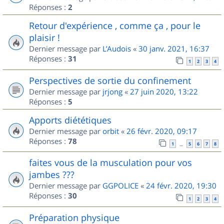
Réponses :
2
Retour d'expérience , comme ça , pour le
plaisir !
Dernier message par
L’Audois
«
30 janv. 2021, 16:37
Réponses :
31
1
2
3
4
Perspectives de sortie du confinement
Dernier message par
jrjong
«
27 juin 2020, 13:22
Réponses :
5
Apports diététiques
Dernier message par
orbit
«
26 févr. 2020, 09:17
Réponses :
78
1
5
6
7
8
…
faites vous de la musculation pour vos
jambes ???
Dernier message par
GGPOLICE
«
24 févr. 2020, 19:30
Réponses :
30
1
2
3
4
Préparation physique