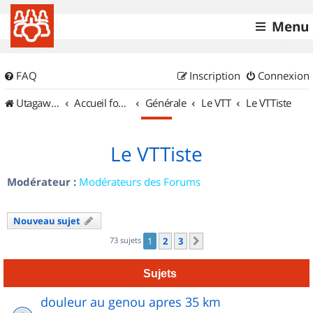
Menu
FAQ
Inscription
Connexion
UtagawaVTT (Randos VTT et VTTAE avec traces GPS)
Accueil forum
Générale
Le VTT
Le VTTiste
Le VTTiste
Modérateur :
Modérateurs des Forums
Nouveau sujet
73 sujets
1
2
3
Suivant
Sujets
douleur au genou apres 35 km