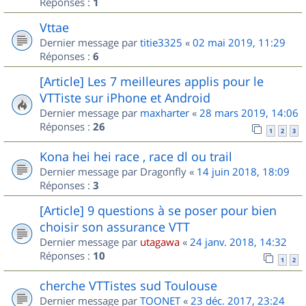
Réponses :
1
Vttae
Dernier message par
titie3325
«
02 mai 2019, 11:29
Réponses :
6
[Article] Les 7 meilleures applis pour le
VTTiste sur iPhone et Android
Dernier message par
maxharter
«
28 mars 2019, 14:06
Réponses :
26
1
2
3
Kona hei hei race , race dl ou trail
Dernier message par
Dragonfly
«
14 juin 2018, 18:09
Réponses :
3
[Article] 9 questions à se poser pour bien
choisir son assurance VTT
Dernier message par
utagawa
«
24 janv. 2018, 14:32
Réponses :
10
1
2
cherche VTTistes sud Toulouse
Dernier message par
TOONET
«
23 déc. 2017, 23:24