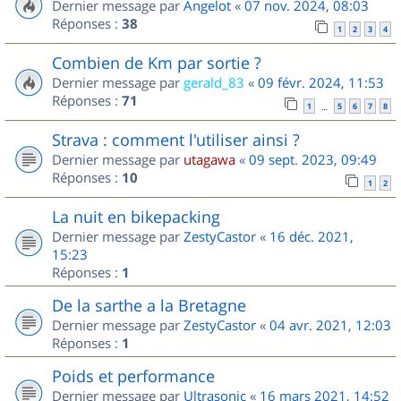
Dernier message par
Angelot
«
07 nov. 2024, 08:03
Réponses :
38
1
2
3
4
Combien de Km par sortie ?
Dernier message par
gerald_83
«
09 févr. 2024, 11:53
Réponses :
71
1
5
6
7
8
…
Strava : comment l'utiliser ainsi ?
Dernier message par
utagawa
«
09 sept. 2023, 09:49
Réponses :
10
1
2
La nuit en bikepacking
Dernier message par
ZestyCastor
«
16 déc. 2021,
15:23
Réponses :
1
De la sarthe a la Bretagne
Dernier message par
ZestyCastor
«
04 avr. 2021, 12:03
Réponses :
1
Poids et performance
Dernier message par
Ultrasonic
«
16 mars 2021, 14:52