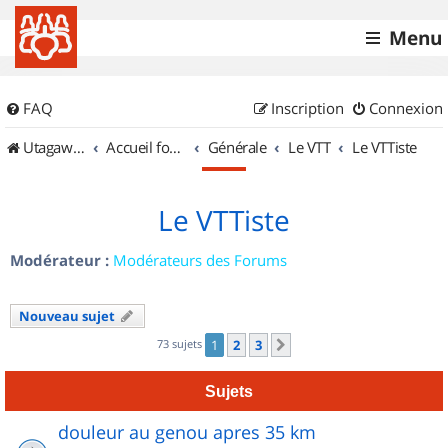
Menu
FAQ
Inscription
Connexion
UtagawaVTT (Randos VTT et VTTAE avec traces GPS)
Accueil forum
Générale
Le VTT
Le VTTiste
Le VTTiste
Modérateur :
Modérateurs des Forums
Nouveau sujet
73 sujets
1
2
3
Suivant
Sujets
douleur au genou apres 35 km