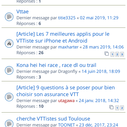
Réponses :
1
Vttae
Dernier message par
titie3325
«
02 mai 2019, 11:29
Réponses :
6
[Article] Les 7 meilleures applis pour le
VTTiste sur iPhone et Android
Dernier message par
maxharter
«
28 mars 2019, 14:06
Réponses :
26
1
2
3
Kona hei hei race , race dl ou trail
Dernier message par
Dragonfly
«
14 juin 2018, 18:09
Réponses :
3
[Article] 9 questions à se poser pour bien
choisir son assurance VTT
Dernier message par
utagawa
«
24 janv. 2018, 14:32
Réponses :
10
1
2
cherche VTTistes sud Toulouse
Dernier message par
TOONET
«
23 déc. 2017, 23:24