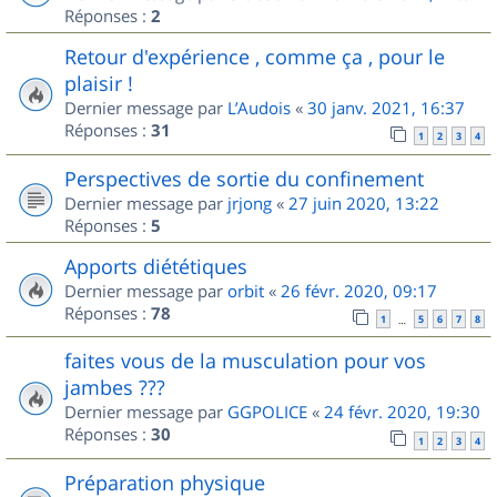
Réponses :
2
Retour d'expérience , comme ça , pour le
plaisir !
Dernier message par
L’Audois
«
30 janv. 2021, 16:37
Réponses :
31
1
2
3
4
Perspectives de sortie du confinement
Dernier message par
jrjong
«
27 juin 2020, 13:22
Réponses :
5
Apports diététiques
Dernier message par
orbit
«
26 févr. 2020, 09:17
Réponses :
78
1
5
6
7
8
…
faites vous de la musculation pour vos
jambes ???
Dernier message par
GGPOLICE
«
24 févr. 2020, 19:30
Réponses :
30
1
2
3
4
Préparation physique