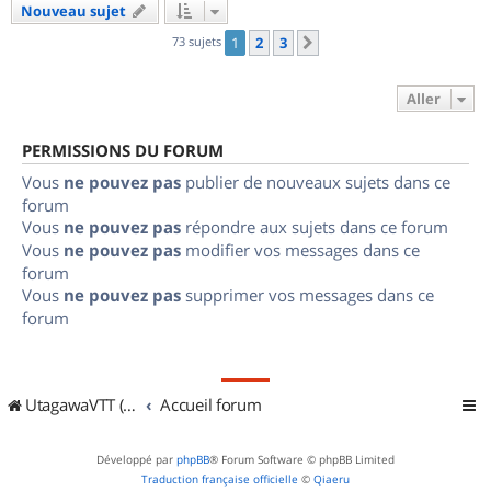
Nouveau sujet
73 sujets
1
2
3
Suivant
Aller
PERMISSIONS DU FORUM
Vous
ne pouvez pas
publier de nouveaux sujets dans ce
forum
Vous
ne pouvez pas
répondre aux sujets dans ce forum
Vous
ne pouvez pas
modifier vos messages dans ce
forum
Vous
ne pouvez pas
supprimer vos messages dans ce
forum
UtagawaVTT (Randos VTT et VTTAE avec traces GPS)
Accueil forum
Développé par
phpBB
® Forum Software © phpBB Limited
Traduction française officielle
©
Qiaeru