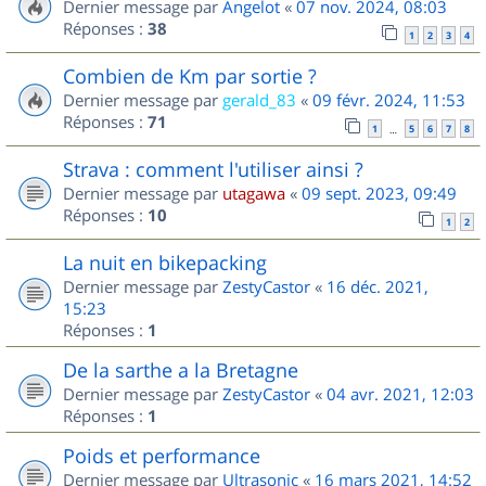
Dernier message par
Angelot
«
07 nov. 2024, 08:03
Réponses :
38
1
2
3
4
Combien de Km par sortie ?
Dernier message par
gerald_83
«
09 févr. 2024, 11:53
Réponses :
71
1
5
6
7
8
…
Strava : comment l'utiliser ainsi ?
Dernier message par
utagawa
«
09 sept. 2023, 09:49
Réponses :
10
1
2
La nuit en bikepacking
Dernier message par
ZestyCastor
«
16 déc. 2021,
15:23
Réponses :
1
De la sarthe a la Bretagne
Dernier message par
ZestyCastor
«
04 avr. 2021, 12:03
Réponses :
1
Poids et performance
Dernier message par
Ultrasonic
«
16 mars 2021, 14:52