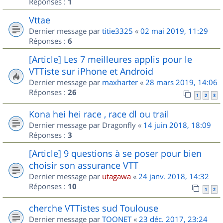
Réponses :
1
Vttae
Dernier message par
titie3325
«
02 mai 2019, 11:29
Réponses :
6
[Article] Les 7 meilleures applis pour le
VTTiste sur iPhone et Android
Dernier message par
maxharter
«
28 mars 2019, 14:06
Réponses :
26
1
2
3
Kona hei hei race , race dl ou trail
Dernier message par
Dragonfly
«
14 juin 2018, 18:09
Réponses :
3
[Article] 9 questions à se poser pour bien
choisir son assurance VTT
Dernier message par
utagawa
«
24 janv. 2018, 14:32
Réponses :
10
1
2
cherche VTTistes sud Toulouse
Dernier message par
TOONET
«
23 déc. 2017, 23:24