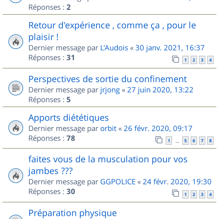
Réponses :
2
Retour d'expérience , comme ça , pour le
plaisir !
Dernier message par
L’Audois
«
30 janv. 2021, 16:37
Réponses :
31
1
2
3
4
Perspectives de sortie du confinement
Dernier message par
jrjong
«
27 juin 2020, 13:22
Réponses :
5
Apports diététiques
Dernier message par
orbit
«
26 févr. 2020, 09:17
Réponses :
78
1
5
6
7
8
…
faites vous de la musculation pour vos
jambes ???
Dernier message par
GGPOLICE
«
24 févr. 2020, 19:30
Réponses :
30
1
2
3
4
Préparation physique