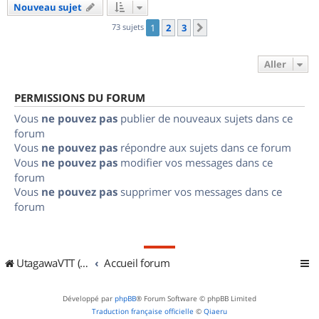
Nouveau sujet
73 sujets
1
2
3
Suivant
Aller
PERMISSIONS DU FORUM
Vous
ne pouvez pas
publier de nouveaux sujets dans ce
forum
Vous
ne pouvez pas
répondre aux sujets dans ce forum
Vous
ne pouvez pas
modifier vos messages dans ce
forum
Vous
ne pouvez pas
supprimer vos messages dans ce
forum
UtagawaVTT (Randos VTT et VTTAE avec traces GPS)
Accueil forum
Développé par
phpBB
® Forum Software © phpBB Limited
Traduction française officielle
©
Qiaeru