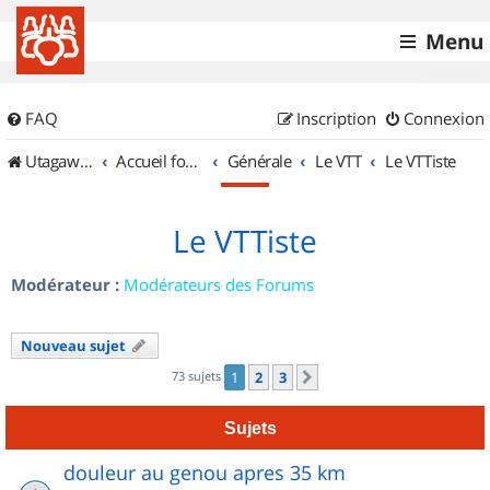
Menu
FAQ
Inscription
Connexion
UtagawaVTT (Randos VTT et VTTAE avec traces GPS)
Accueil forum
Générale
Le VTT
Le VTTiste
Le VTTiste
Modérateur :
Modérateurs des Forums
Nouveau sujet
73 sujets
1
2
3
Suivant
Sujets
douleur au genou apres 35 km