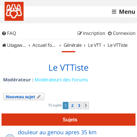
Menu
FAQ
Inscription
Connexion
UtagawaVTT (Randos VTT et VTTAE avec traces GPS)
Accueil forum
Générale
Le VTT
Le VTTiste
Le VTTiste
Modérateur :
Modérateurs des Forums
Nouveau sujet
73 sujets
1
2
3
Suivant
Sujets
douleur au genou apres 35 km