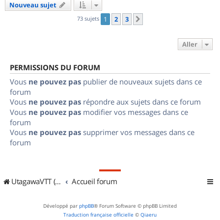
Nouveau sujet
73 sujets
1
2
3
Suivant
Aller
PERMISSIONS DU FORUM
Vous
ne pouvez pas
publier de nouveaux sujets dans ce
forum
Vous
ne pouvez pas
répondre aux sujets dans ce forum
Vous
ne pouvez pas
modifier vos messages dans ce
forum
Vous
ne pouvez pas
supprimer vos messages dans ce
forum
UtagawaVTT (Randos VTT et VTTAE avec traces GPS)
Accueil forum
Développé par
phpBB
® Forum Software © phpBB Limited
Traduction française officielle
©
Qiaeru