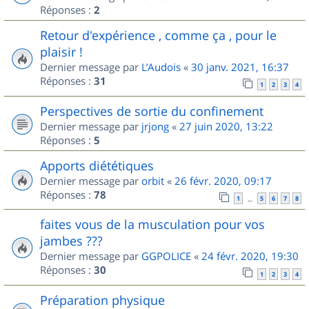
Réponses :
2
Retour d'expérience , comme ça , pour le
plaisir !
Dernier message par
L’Audois
«
30 janv. 2021, 16:37
Réponses :
31
1
2
3
4
Perspectives de sortie du confinement
Dernier message par
jrjong
«
27 juin 2020, 13:22
Réponses :
5
Apports diététiques
Dernier message par
orbit
«
26 févr. 2020, 09:17
Réponses :
78
1
5
6
7
8
…
faites vous de la musculation pour vos
jambes ???
Dernier message par
GGPOLICE
«
24 févr. 2020, 19:30
Réponses :
30
1
2
3
4
Préparation physique