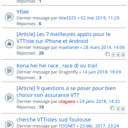
Réponses :
1
Vttae
Dernier message par
titie3325
«
02 mai 2019, 11:29
Réponses :
6
[Article] Les 7 meilleures applis pour le
VTTiste sur iPhone et Android
Dernier message par
maxharter
«
28 mars 2019, 14:06
Réponses :
26
1
2
3
Kona hei hei race , race dl ou trail
Dernier message par
Dragonfly
«
14 juin 2018, 18:09
Réponses :
3
[Article] 9 questions à se poser pour bien
choisir son assurance VTT
Dernier message par
utagawa
«
24 janv. 2018, 14:32
Réponses :
10
1
2
cherche VTTistes sud Toulouse
Dernier message par
TOONET
«
23 déc. 2017, 23:24