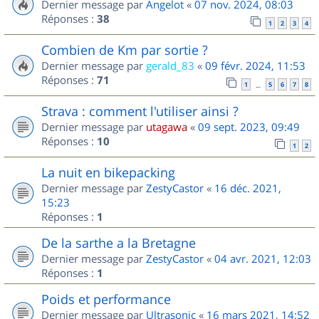
Dernier message par
Angelot
«
07 nov. 2024, 08:03
Réponses :
38
1
2
3
4
Combien de Km par sortie ?
Dernier message par
gerald_83
«
09 févr. 2024, 11:53
Réponses :
71
1
5
6
7
8
…
Strava : comment l'utiliser ainsi ?
Dernier message par
utagawa
«
09 sept. 2023, 09:49
Réponses :
10
1
2
La nuit en bikepacking
Dernier message par
ZestyCastor
«
16 déc. 2021,
15:23
Réponses :
1
De la sarthe a la Bretagne
Dernier message par
ZestyCastor
«
04 avr. 2021, 12:03
Réponses :
1
Poids et performance
Dernier message par
Ultrasonic
«
16 mars 2021, 14:52