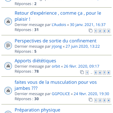
Réponses :
2
Retour d'expérience , comme ça , pour le
plaisir !
Dernier message par
L’Audois
«
30 janv. 2021, 16:37
Réponses :
31
1
2
3
4
Perspectives de sortie du confinement
Dernier message par
jrjong
«
27 juin 2020, 13:22
Réponses :
5
Apports diététiques
Dernier message par
orbit
«
26 févr. 2020, 09:17
Réponses :
78
1
5
6
7
8
…
faites vous de la musculation pour vos
jambes ???
Dernier message par
GGPOLICE
«
24 févr. 2020, 19:30
Réponses :
30
1
2
3
4
Préparation physique