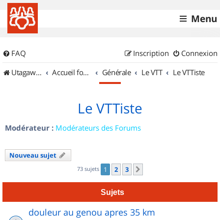
Menu
FAQ
Inscription
Connexion
UtagawaVTT (Randos VTT et VTTAE avec traces GPS)
Accueil forum
Générale
Le VTT
Le VTTiste
Le VTTiste
Modérateur :
Modérateurs des Forums
Nouveau sujet
73 sujets
1
2
3
Suivant
Sujets
douleur au genou apres 35 km