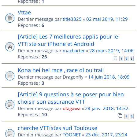
Réponses :
1
Vttae
Dernier message par
titie3325
«
02 mai 2019, 11:29
Réponses :
6
[Article] Les 7 meilleures applis pour le
VTTiste sur iPhone et Android
Dernier message par
maxharter
«
28 mars 2019, 14:06
Réponses :
26
1
2
3
Kona hei hei race , race dl ou trail
Dernier message par
Dragonfly
«
14 juin 2018, 18:09
Réponses :
3
[Article] 9 questions à se poser pour bien
choisir son assurance VTT
Dernier message par
utagawa
«
24 janv. 2018, 14:32
Réponses :
10
1
2
cherche VTTistes sud Toulouse
Dernier message par
TOONET
«
23 déc. 2017, 23:24