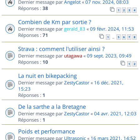
Dernier message par
Angelot
«
07 nov. 2024, 08:03
Réponses :
38
1
2
3
4
Combien de Km par sortie ?
Dernier message par
gerald_83
«
09 févr. 2024, 11:53
Réponses :
71
1
5
6
7
8
…
Strava : comment l'utiliser ainsi ?
Dernier message par
utagawa
«
09 sept. 2023, 09:49
Réponses :
10
1
2
La nuit en bikepacking
Dernier message par
ZestyCastor
«
16 déc. 2021,
15:23
Réponses :
1
De la sarthe a la Bretagne
Dernier message par
ZestyCastor
«
04 avr. 2021, 12:03
Réponses :
1
Poids et performance
Dernier message par
Ultrasonic
«
16 mars 2021, 14:52