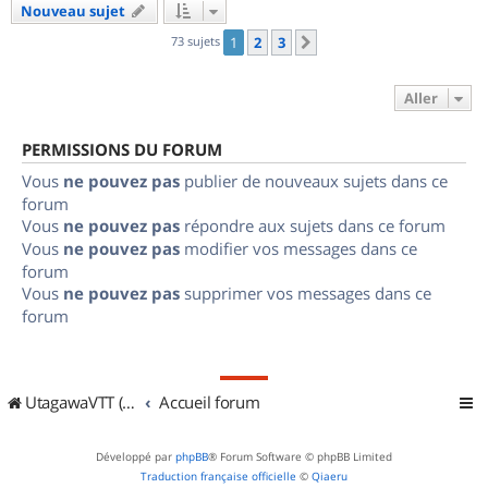
Nouveau sujet
73 sujets
1
2
3
Suivant
Aller
PERMISSIONS DU FORUM
Vous
ne pouvez pas
publier de nouveaux sujets dans ce
forum
Vous
ne pouvez pas
répondre aux sujets dans ce forum
Vous
ne pouvez pas
modifier vos messages dans ce
forum
Vous
ne pouvez pas
supprimer vos messages dans ce
forum
UtagawaVTT (Randos VTT et VTTAE avec traces GPS)
Accueil forum
Développé par
phpBB
® Forum Software © phpBB Limited
Traduction française officielle
©
Qiaeru