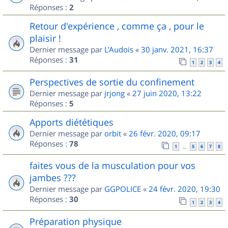
Réponses :
2
Retour d'expérience , comme ça , pour le
plaisir !
Dernier message par
L’Audois
«
30 janv. 2021, 16:37
Réponses :
31
1
2
3
4
Perspectives de sortie du confinement
Dernier message par
jrjong
«
27 juin 2020, 13:22
Réponses :
5
Apports diététiques
Dernier message par
orbit
«
26 févr. 2020, 09:17
Réponses :
78
1
5
6
7
8
…
faites vous de la musculation pour vos
jambes ???
Dernier message par
GGPOLICE
«
24 févr. 2020, 19:30
Réponses :
30
1
2
3
4
Préparation physique