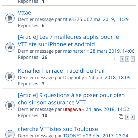
Réponses :
1
Vttae
Dernier message par
titie3325
«
02 mai 2019, 11:29
Réponses :
6
[Article] Les 7 meilleures applis pour le
VTTiste sur iPhone et Android
Dernier message par
maxharter
«
28 mars 2019, 14:06
Réponses :
26
1
2
3
Kona hei hei race , race dl ou trail
Dernier message par
Dragonfly
«
14 juin 2018, 18:09
Réponses :
3
[Article] 9 questions à se poser pour bien
choisir son assurance VTT
Dernier message par
utagawa
«
24 janv. 2018, 14:32
Réponses :
10
1
2
cherche VTTistes sud Toulouse
Dernier message par
TOONET
«
23 déc. 2017, 23:24