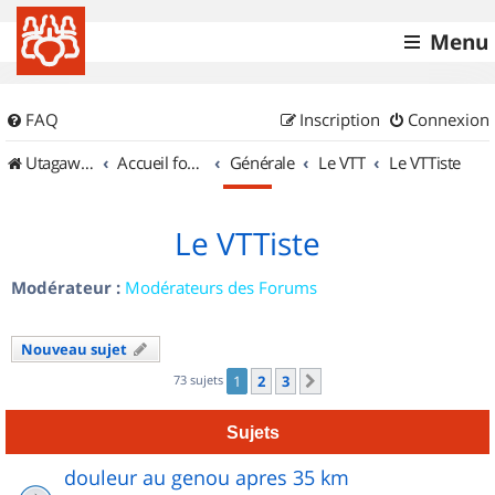
Menu
FAQ
Inscription
Connexion
UtagawaVTT (Randos VTT et VTTAE avec traces GPS)
Accueil forum
Générale
Le VTT
Le VTTiste
Le VTTiste
Modérateur :
Modérateurs des Forums
Nouveau sujet
73 sujets
1
2
3
Suivant
Sujets
douleur au genou apres 35 km