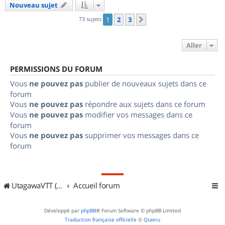
Nouveau sujet
73 sujets
1
2
3
Suivant
Aller
PERMISSIONS DU FORUM
Vous
ne pouvez pas
publier de nouveaux sujets dans ce
forum
Vous
ne pouvez pas
répondre aux sujets dans ce forum
Vous
ne pouvez pas
modifier vos messages dans ce
forum
Vous
ne pouvez pas
supprimer vos messages dans ce
forum
UtagawaVTT (Randos VTT et VTTAE avec traces GPS)
Accueil forum
Développé par
phpBB
® Forum Software © phpBB Limited
Traduction française officielle
©
Qiaeru