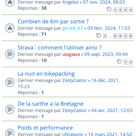
Dernier message par
Angelot
«
07 nov. 2024, 08:03
Réponses :
38
1
2
3
4
Combien de Km par sortie ?
Dernier message par
gerald_83
«
09 févr. 2024, 11:53
Réponses :
71
1
5
6
7
8
…
Strava : comment l'utiliser ainsi ?
Dernier message par
utagawa
«
09 sept. 2023, 09:49
Réponses :
10
1
2
La nuit en bikepacking
Dernier message par
ZestyCastor
«
16 déc. 2021,
15:23
Réponses :
1
De la sarthe a la Bretagne
Dernier message par
ZestyCastor
«
04 avr. 2021, 12:03
Réponses :
1
Poids et performance
Dernier message par
Ultrasonic
«
16 mars 2021, 14:52