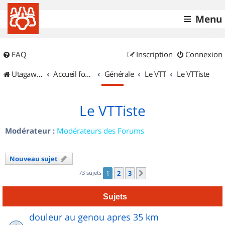
Menu
FAQ
Inscription
Connexion
UtagawaVTT (Randos VTT et VTTAE avec traces GPS)
Accueil forum
Générale
Le VTT
Le VTTiste
Le VTTiste
Modérateur :
Modérateurs des Forums
Nouveau sujet
73 sujets
1
2
3
Suivant
Sujets
douleur au genou apres 35 km