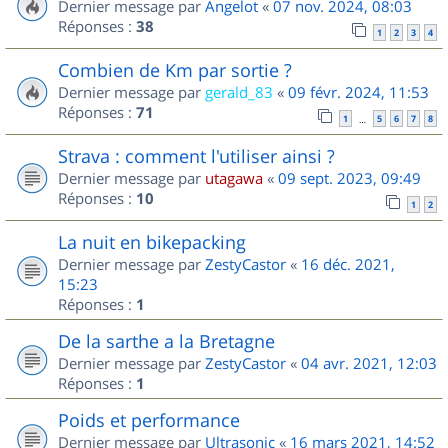
Dernier message par
Angelot
«
07 nov. 2024, 08:03
Réponses :
38
1
2
3
4
Combien de Km par sortie ?
Dernier message par
gerald_83
«
09 févr. 2024, 11:53
Réponses :
71
1
5
6
7
8
…
Strava : comment l'utiliser ainsi ?
Dernier message par
utagawa
«
09 sept. 2023, 09:49
Réponses :
10
1
2
La nuit en bikepacking
Dernier message par
ZestyCastor
«
16 déc. 2021,
15:23
Réponses :
1
De la sarthe a la Bretagne
Dernier message par
ZestyCastor
«
04 avr. 2021, 12:03
Réponses :
1
Poids et performance
Dernier message par
Ultrasonic
«
16 mars 2021, 14:52