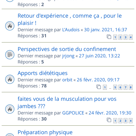
Réponses :
2
Retour d'expérience , comme ça , pour le
plaisir !
Dernier message par
L’Audois
«
30 janv. 2021, 16:37
Réponses :
31
1
2
3
4
Perspectives de sortie du confinement
Dernier message par
jrjong
«
27 juin 2020, 13:22
Réponses :
5
Apports diététiques
Dernier message par
orbit
«
26 févr. 2020, 09:17
Réponses :
78
1
5
6
7
8
…
faites vous de la musculation pour vos
jambes ???
Dernier message par
GGPOLICE
«
24 févr. 2020, 19:30
Réponses :
30
1
2
3
4
Préparation physique