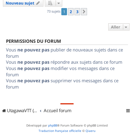
Nouveau sujet
73 sujets
1
2
3
Suivant
Aller
PERMISSIONS DU FORUM
Vous
ne pouvez pas
publier de nouveaux sujets dans ce
forum
Vous
ne pouvez pas
répondre aux sujets dans ce forum
Vous
ne pouvez pas
modifier vos messages dans ce
forum
Vous
ne pouvez pas
supprimer vos messages dans ce
forum
UtagawaVTT (Randos VTT et VTTAE avec traces GPS)
Accueil forum
Développé par
phpBB
® Forum Software © phpBB Limited
Traduction française officielle
©
Qiaeru