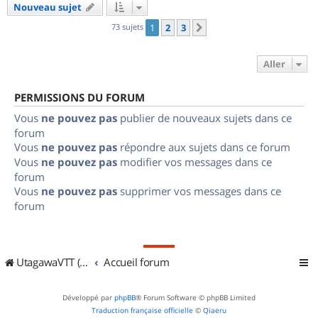
Nouveau sujet
73 sujets
1
2
3
Suivant
Aller
PERMISSIONS DU FORUM
Vous
ne pouvez pas
publier de nouveaux sujets dans ce
forum
Vous
ne pouvez pas
répondre aux sujets dans ce forum
Vous
ne pouvez pas
modifier vos messages dans ce
forum
Vous
ne pouvez pas
supprimer vos messages dans ce
forum
UtagawaVTT (Randos VTT et VTTAE avec traces GPS)
Accueil forum
Développé par
phpBB
® Forum Software © phpBB Limited
Traduction française officielle
©
Qiaeru