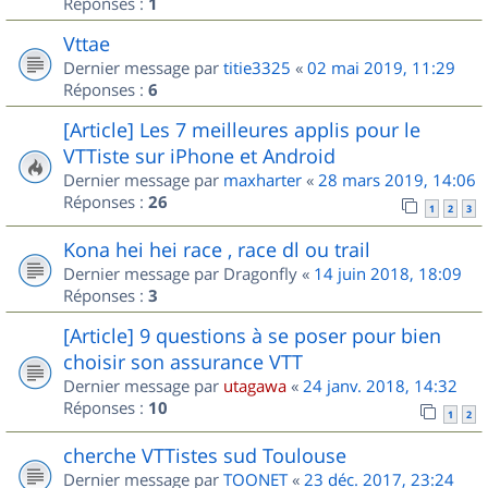
Réponses :
1
Vttae
Dernier message par
titie3325
«
02 mai 2019, 11:29
Réponses :
6
[Article] Les 7 meilleures applis pour le
VTTiste sur iPhone et Android
Dernier message par
maxharter
«
28 mars 2019, 14:06
Réponses :
26
1
2
3
Kona hei hei race , race dl ou trail
Dernier message par
Dragonfly
«
14 juin 2018, 18:09
Réponses :
3
[Article] 9 questions à se poser pour bien
choisir son assurance VTT
Dernier message par
utagawa
«
24 janv. 2018, 14:32
Réponses :
10
1
2
cherche VTTistes sud Toulouse
Dernier message par
TOONET
«
23 déc. 2017, 23:24