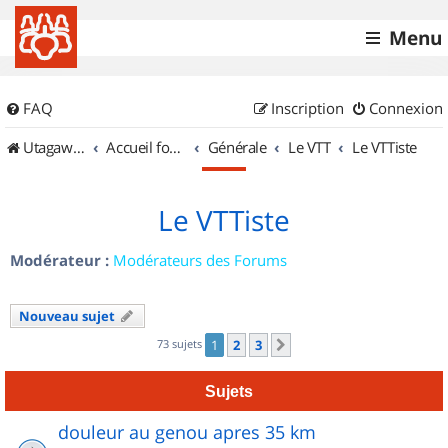
Menu
FAQ
Inscription
Connexion
UtagawaVTT (Randos VTT et VTTAE avec traces GPS)
Accueil forum
Générale
Le VTT
Le VTTiste
Le VTTiste
Modérateur :
Modérateurs des Forums
Nouveau sujet
73 sujets
1
2
3
Suivant
Sujets
douleur au genou apres 35 km