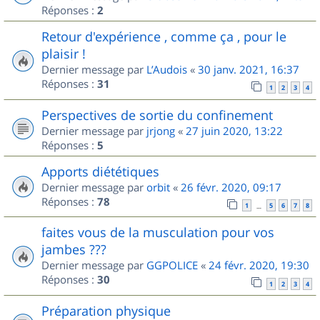
Réponses :
2
Retour d'expérience , comme ça , pour le
plaisir !
Dernier message par
L’Audois
«
30 janv. 2021, 16:37
Réponses :
31
1
2
3
4
Perspectives de sortie du confinement
Dernier message par
jrjong
«
27 juin 2020, 13:22
Réponses :
5
Apports diététiques
Dernier message par
orbit
«
26 févr. 2020, 09:17
Réponses :
78
1
5
6
7
8
…
faites vous de la musculation pour vos
jambes ???
Dernier message par
GGPOLICE
«
24 févr. 2020, 19:30
Réponses :
30
1
2
3
4
Préparation physique