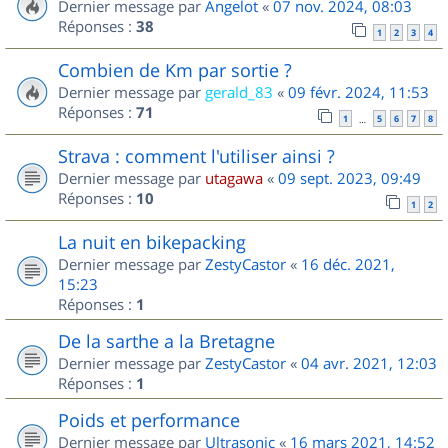
Dernier message par
Angelot
«
07 nov. 2024, 08:03
Réponses :
38
1
2
3
4
Combien de Km par sortie ?
Dernier message par
gerald_83
«
09 févr. 2024, 11:53
Réponses :
71
1
5
6
7
8
…
Strava : comment l'utiliser ainsi ?
Dernier message par
utagawa
«
09 sept. 2023, 09:49
Réponses :
10
1
2
La nuit en bikepacking
Dernier message par
ZestyCastor
«
16 déc. 2021,
15:23
Réponses :
1
De la sarthe a la Bretagne
Dernier message par
ZestyCastor
«
04 avr. 2021, 12:03
Réponses :
1
Poids et performance
Dernier message par
Ultrasonic
«
16 mars 2021, 14:52