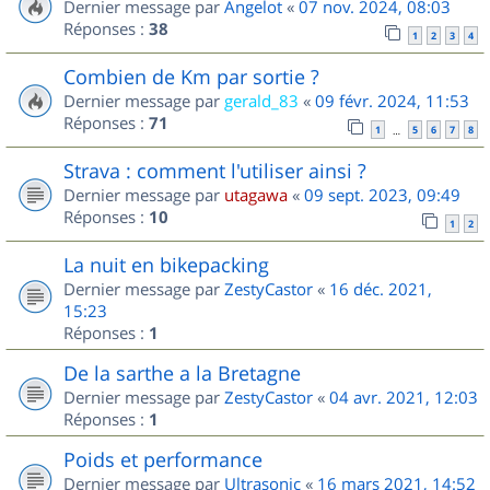
Dernier message par
Angelot
«
07 nov. 2024, 08:03
Réponses :
38
1
2
3
4
Combien de Km par sortie ?
Dernier message par
gerald_83
«
09 févr. 2024, 11:53
Réponses :
71
1
5
6
7
8
…
Strava : comment l'utiliser ainsi ?
Dernier message par
utagawa
«
09 sept. 2023, 09:49
Réponses :
10
1
2
La nuit en bikepacking
Dernier message par
ZestyCastor
«
16 déc. 2021,
15:23
Réponses :
1
De la sarthe a la Bretagne
Dernier message par
ZestyCastor
«
04 avr. 2021, 12:03
Réponses :
1
Poids et performance
Dernier message par
Ultrasonic
«
16 mars 2021, 14:52