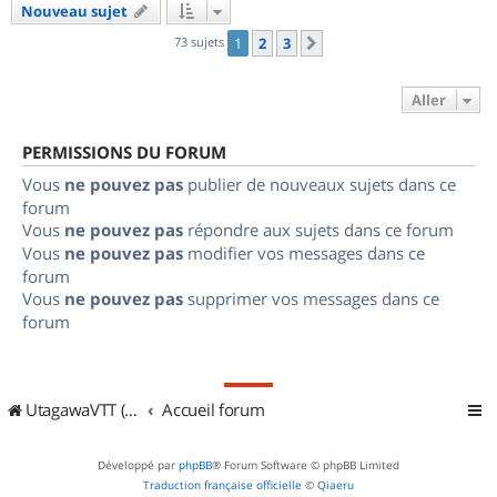
Nouveau sujet
73 sujets
1
2
3
Suivant
Aller
PERMISSIONS DU FORUM
Vous
ne pouvez pas
publier de nouveaux sujets dans ce
forum
Vous
ne pouvez pas
répondre aux sujets dans ce forum
Vous
ne pouvez pas
modifier vos messages dans ce
forum
Vous
ne pouvez pas
supprimer vos messages dans ce
forum
UtagawaVTT (Randos VTT et VTTAE avec traces GPS)
Accueil forum
Développé par
phpBB
® Forum Software © phpBB Limited
Traduction française officielle
©
Qiaeru