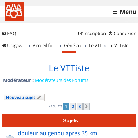
Menu
FAQ
Inscription
Connexion
UtagawaVTT (Randos VTT et VTTAE avec traces GPS)
Accueil forum
Générale
Le VTT
Le VTTiste
Le VTTiste
Modérateur :
Modérateurs des Forums
Nouveau sujet
73 sujets
1
2
3
Suivant
Sujets
douleur au genou apres 35 km