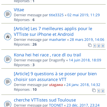
Réponses :
1
Vttae
Dernier message par
titie3325
«
02 mai 2019, 11:29
Réponses :
6
[Article] Les 7 meilleures applis pour le
VTTiste sur iPhone et Android
Dernier message par
maxharter
«
28 mars 2019, 14:06
Réponses :
26
1
2
3
Kona hei hei race , race dl ou trail
Dernier message par
Dragonfly
«
14 juin 2018, 18:09
Réponses :
3
[Article] 9 questions à se poser pour bien
choisir son assurance VTT
Dernier message par
utagawa
«
24 janv. 2018, 14:32
Réponses :
10
1
2
cherche VTTistes sud Toulouse
Dernier message par
TOONET
«
23 déc. 2017, 23:24