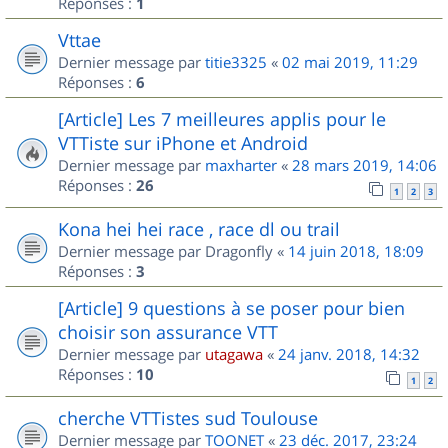
Réponses :
1
Vttae
Dernier message par
titie3325
«
02 mai 2019, 11:29
Réponses :
6
[Article] Les 7 meilleures applis pour le
VTTiste sur iPhone et Android
Dernier message par
maxharter
«
28 mars 2019, 14:06
Réponses :
26
1
2
3
Kona hei hei race , race dl ou trail
Dernier message par
Dragonfly
«
14 juin 2018, 18:09
Réponses :
3
[Article] 9 questions à se poser pour bien
choisir son assurance VTT
Dernier message par
utagawa
«
24 janv. 2018, 14:32
Réponses :
10
1
2
cherche VTTistes sud Toulouse
Dernier message par
TOONET
«
23 déc. 2017, 23:24