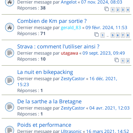
Dernier message par
Angelot
«
07 nov. 2024, 08:03
Réponses :
38
1
2
3
4
Combien de Km par sortie ?
Dernier message par
gerald_83
«
09 févr. 2024, 11:53
Réponses :
71
1
5
6
7
8
…
Strava : comment l'utiliser ainsi ?
Dernier message par
utagawa
«
09 sept. 2023, 09:49
Réponses :
10
1
2
La nuit en bikepacking
Dernier message par
ZestyCastor
«
16 déc. 2021,
15:23
Réponses :
1
De la sarthe a la Bretagne
Dernier message par
ZestyCastor
«
04 avr. 2021, 12:03
Réponses :
1
Poids et performance
Dernier message par
Ultrasonic
«
16 mars 2021, 14:52