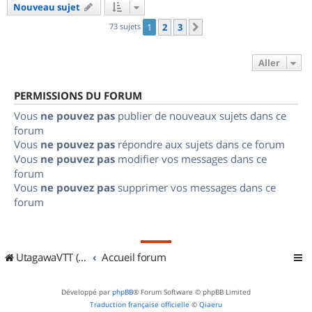
Nouveau sujet
73 sujets
1
2
3
Suivant
Aller
PERMISSIONS DU FORUM
Vous
ne pouvez pas
publier de nouveaux sujets dans ce
forum
Vous
ne pouvez pas
répondre aux sujets dans ce forum
Vous
ne pouvez pas
modifier vos messages dans ce
forum
Vous
ne pouvez pas
supprimer vos messages dans ce
forum
UtagawaVTT (Randos VTT et VTTAE avec traces GPS)
Accueil forum
Développé par
phpBB
® Forum Software © phpBB Limited
Traduction française officielle
©
Qiaeru