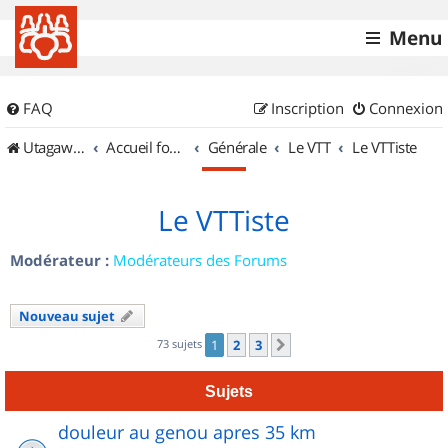
Menu
FAQ
Inscription
Connexion
UtagawaVTT (Randos VTT et VTTAE avec traces GPS)
Accueil forum
Générale
Le VTT
Le VTTiste
Le VTTiste
Modérateur :
Modérateurs des Forums
Nouveau sujet
73 sujets
1
2
3
Suivant
Sujets
douleur au genou apres 35 km