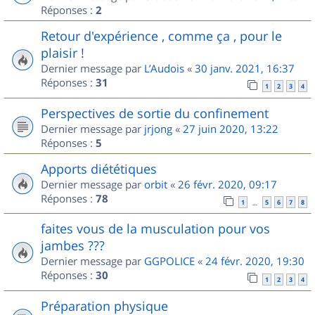
Réponses :
2
Retour d'expérience , comme ça , pour le
plaisir !
Dernier message par
L’Audois
«
30 janv. 2021, 16:37
Réponses :
31
1
2
3
4
Perspectives de sortie du confinement
Dernier message par
jrjong
«
27 juin 2020, 13:22
Réponses :
5
Apports diététiques
Dernier message par
orbit
«
26 févr. 2020, 09:17
Réponses :
78
1
5
6
7
8
…
faites vous de la musculation pour vos
jambes ???
Dernier message par
GGPOLICE
«
24 févr. 2020, 19:30
Réponses :
30
1
2
3
4
Préparation physique