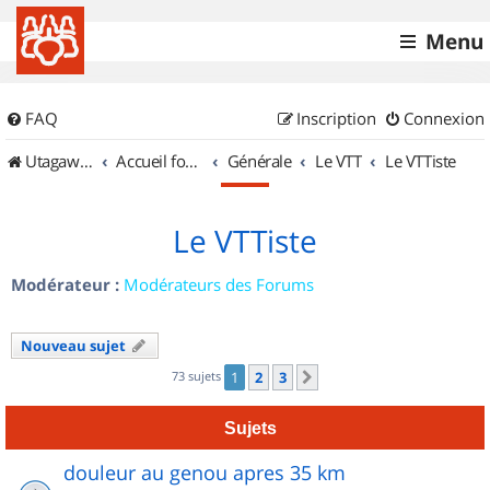
Menu
FAQ
Inscription
Connexion
UtagawaVTT (Randos VTT et VTTAE avec traces GPS)
Accueil forum
Générale
Le VTT
Le VTTiste
Le VTTiste
Modérateur :
Modérateurs des Forums
Nouveau sujet
73 sujets
1
2
3
Suivant
Sujets
douleur au genou apres 35 km