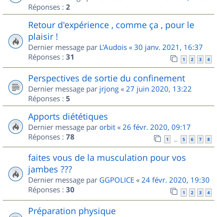
Réponses :
2
Retour d'expérience , comme ça , pour le
plaisir !
Dernier message par
L’Audois
«
30 janv. 2021, 16:37
Réponses :
31
1
2
3
4
Perspectives de sortie du confinement
Dernier message par
jrjong
«
27 juin 2020, 13:22
Réponses :
5
Apports diététiques
Dernier message par
orbit
«
26 févr. 2020, 09:17
Réponses :
78
1
5
6
7
8
…
faites vous de la musculation pour vos
jambes ???
Dernier message par
GGPOLICE
«
24 févr. 2020, 19:30
Réponses :
30
1
2
3
4
Préparation physique