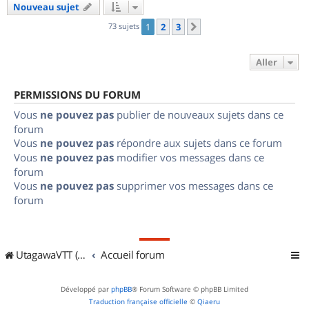
Nouveau sujet
73 sujets
1
2
3
Suivant
Aller
PERMISSIONS DU FORUM
Vous
ne pouvez pas
publier de nouveaux sujets dans ce
forum
Vous
ne pouvez pas
répondre aux sujets dans ce forum
Vous
ne pouvez pas
modifier vos messages dans ce
forum
Vous
ne pouvez pas
supprimer vos messages dans ce
forum
UtagawaVTT (Randos VTT et VTTAE avec traces GPS)
Accueil forum
Développé par
phpBB
® Forum Software © phpBB Limited
Traduction française officielle
©
Qiaeru