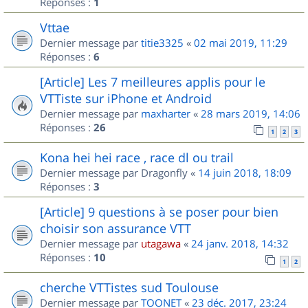
Réponses :
1
Vttae
Dernier message par
titie3325
«
02 mai 2019, 11:29
Réponses :
6
[Article] Les 7 meilleures applis pour le
VTTiste sur iPhone et Android
Dernier message par
maxharter
«
28 mars 2019, 14:06
Réponses :
26
1
2
3
Kona hei hei race , race dl ou trail
Dernier message par
Dragonfly
«
14 juin 2018, 18:09
Réponses :
3
[Article] 9 questions à se poser pour bien
choisir son assurance VTT
Dernier message par
utagawa
«
24 janv. 2018, 14:32
Réponses :
10
1
2
cherche VTTistes sud Toulouse
Dernier message par
TOONET
«
23 déc. 2017, 23:24