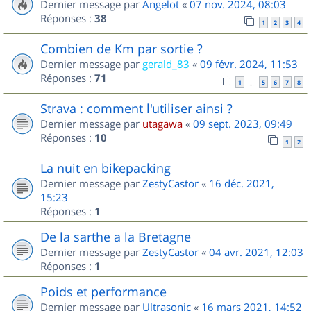
Dernier message par
Angelot
«
07 nov. 2024, 08:03
Réponses :
38
1
2
3
4
Combien de Km par sortie ?
Dernier message par
gerald_83
«
09 févr. 2024, 11:53
Réponses :
71
1
5
6
7
8
…
Strava : comment l'utiliser ainsi ?
Dernier message par
utagawa
«
09 sept. 2023, 09:49
Réponses :
10
1
2
La nuit en bikepacking
Dernier message par
ZestyCastor
«
16 déc. 2021,
15:23
Réponses :
1
De la sarthe a la Bretagne
Dernier message par
ZestyCastor
«
04 avr. 2021, 12:03
Réponses :
1
Poids et performance
Dernier message par
Ultrasonic
«
16 mars 2021, 14:52