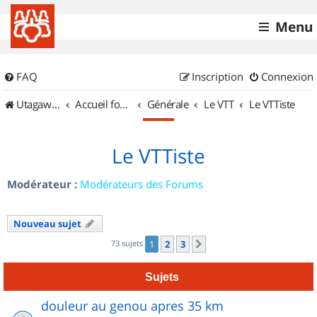
Menu
FAQ
Inscription
Connexion
UtagawaVTT (Randos VTT et VTTAE avec traces GPS)
Accueil forum
Générale
Le VTT
Le VTTiste
Le VTTiste
Modérateur :
Modérateurs des Forums
Nouveau sujet
73 sujets
1
2
3
Suivant
Sujets
douleur au genou apres 35 km