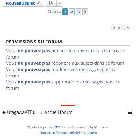
Nouveau sujet
73 sujets
1
2
3
Suivant
Aller
PERMISSIONS DU FORUM
Vous
ne pouvez pas
publier de nouveaux sujets dans ce
forum
Vous
ne pouvez pas
répondre aux sujets dans ce forum
Vous
ne pouvez pas
modifier vos messages dans ce
forum
Vous
ne pouvez pas
supprimer vos messages dans ce
forum
UtagawaVTT (Randos VTT et VTTAE avec traces GPS)
Accueil forum
Développé par
phpBB
® Forum Software © phpBB Limited
Traduction française officielle
©
Qiaeru