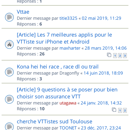
Réponses :
1
Vttae
Dernier message par
titie3325
«
02 mai 2019, 11:29
Réponses :
6
[Article] Les 7 meilleures applis pour le
VTTiste sur iPhone et Android
Dernier message par
maxharter
«
28 mars 2019, 14:06
Réponses :
26
1
2
3
Kona hei hei race , race dl ou trail
Dernier message par
Dragonfly
«
14 juin 2018, 18:09
Réponses :
3
[Article] 9 questions à se poser pour bien
choisir son assurance VTT
Dernier message par
utagawa
«
24 janv. 2018, 14:32
Réponses :
10
1
2
cherche VTTistes sud Toulouse
Dernier message par
TOONET
«
23 déc. 2017, 23:24