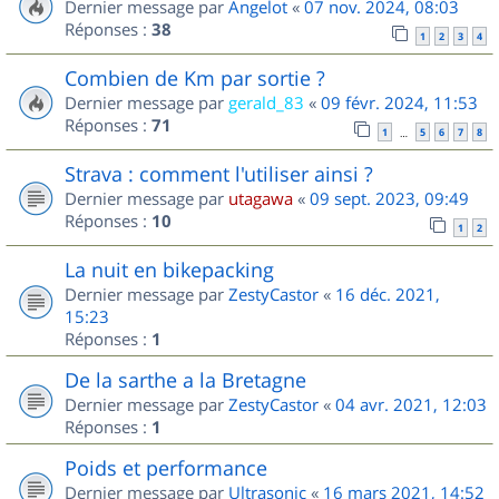
Dernier message par
Angelot
«
07 nov. 2024, 08:03
Réponses :
38
1
2
3
4
Combien de Km par sortie ?
Dernier message par
gerald_83
«
09 févr. 2024, 11:53
Réponses :
71
1
5
6
7
8
…
Strava : comment l'utiliser ainsi ?
Dernier message par
utagawa
«
09 sept. 2023, 09:49
Réponses :
10
1
2
La nuit en bikepacking
Dernier message par
ZestyCastor
«
16 déc. 2021,
15:23
Réponses :
1
De la sarthe a la Bretagne
Dernier message par
ZestyCastor
«
04 avr. 2021, 12:03
Réponses :
1
Poids et performance
Dernier message par
Ultrasonic
«
16 mars 2021, 14:52