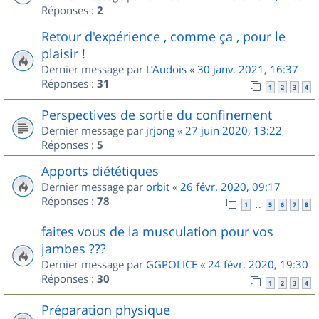
Réponses :
2
Retour d'expérience , comme ça , pour le
plaisir !
Dernier message par
L’Audois
«
30 janv. 2021, 16:37
Réponses :
31
1
2
3
4
Perspectives de sortie du confinement
Dernier message par
jrjong
«
27 juin 2020, 13:22
Réponses :
5
Apports diététiques
Dernier message par
orbit
«
26 févr. 2020, 09:17
Réponses :
78
1
5
6
7
8
…
faites vous de la musculation pour vos
jambes ???
Dernier message par
GGPOLICE
«
24 févr. 2020, 19:30
Réponses :
30
1
2
3
4
Préparation physique