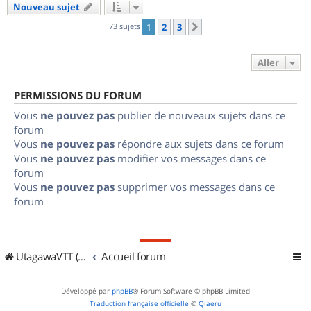
Nouveau sujet
73 sujets
1
2
3
Suivant
Aller
PERMISSIONS DU FORUM
Vous
ne pouvez pas
publier de nouveaux sujets dans ce
forum
Vous
ne pouvez pas
répondre aux sujets dans ce forum
Vous
ne pouvez pas
modifier vos messages dans ce
forum
Vous
ne pouvez pas
supprimer vos messages dans ce
forum
UtagawaVTT (Randos VTT et VTTAE avec traces GPS)
Accueil forum
Développé par
phpBB
® Forum Software © phpBB Limited
Traduction française officielle
©
Qiaeru