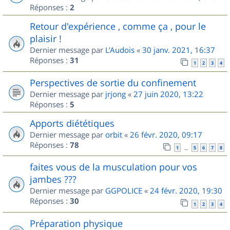
Réponses :
2
Retour d'expérience , comme ça , pour le
plaisir !
Dernier message par
L’Audois
«
30 janv. 2021, 16:37
Réponses :
31
1
2
3
4
Perspectives de sortie du confinement
Dernier message par
jrjong
«
27 juin 2020, 13:22
Réponses :
5
Apports diététiques
Dernier message par
orbit
«
26 févr. 2020, 09:17
Réponses :
78
1
5
6
7
8
…
faites vous de la musculation pour vos
jambes ???
Dernier message par
GGPOLICE
«
24 févr. 2020, 19:30
Réponses :
30
1
2
3
4
Préparation physique