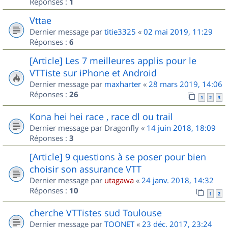
Réponses :
1
Vttae
Dernier message par
titie3325
«
02 mai 2019, 11:29
Réponses :
6
[Article] Les 7 meilleures applis pour le
VTTiste sur iPhone et Android
Dernier message par
maxharter
«
28 mars 2019, 14:06
Réponses :
26
1
2
3
Kona hei hei race , race dl ou trail
Dernier message par
Dragonfly
«
14 juin 2018, 18:09
Réponses :
3
[Article] 9 questions à se poser pour bien
choisir son assurance VTT
Dernier message par
utagawa
«
24 janv. 2018, 14:32
Réponses :
10
1
2
cherche VTTistes sud Toulouse
Dernier message par
TOONET
«
23 déc. 2017, 23:24