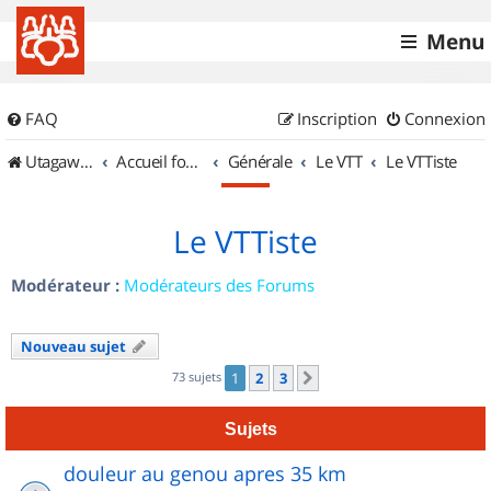
Menu
FAQ
Inscription
Connexion
UtagawaVTT (Randos VTT et VTTAE avec traces GPS)
Accueil forum
Générale
Le VTT
Le VTTiste
Le VTTiste
Modérateur :
Modérateurs des Forums
Nouveau sujet
73 sujets
1
2
3
Suivant
Sujets
douleur au genou apres 35 km