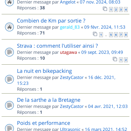
Dernier message par
Angelot
«
07 nov. 2024, 08:03
Réponses :
38
1
2
3
4
Combien de Km par sortie ?
Dernier message par
gerald_83
«
09 févr. 2024, 11:53
Réponses :
71
1
5
6
7
8
…
Strava : comment l'utiliser ainsi ?
Dernier message par
utagawa
«
09 sept. 2023, 09:49
Réponses :
10
1
2
La nuit en bikepacking
Dernier message par
ZestyCastor
«
16 déc. 2021,
15:23
Réponses :
1
De la sarthe a la Bretagne
Dernier message par
ZestyCastor
«
04 avr. 2021, 12:03
Réponses :
1
Poids et performance
Dernier message par
Ultrasonic
«
16 mars 2021, 14:52