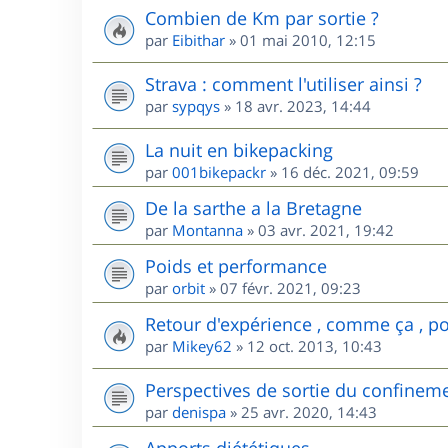
Combien de Km par sortie ?
par
Eibithar
»
01 mai 2010, 12:15
Strava : comment l'utiliser ainsi ?
par
sypqys
»
18 avr. 2023, 14:44
La nuit en bikepacking
par
001bikepackr
»
16 déc. 2021, 09:59
De la sarthe a la Bretagne
par
Montanna
»
03 avr. 2021, 19:42
Poids et performance
par
orbit
»
07 févr. 2021, 09:23
Retour d'expérience , comme ça , pou
par
Mikey62
»
12 oct. 2013, 10:43
Perspectives de sortie du confinem
par
denispa
»
25 avr. 2020, 14:43
Apports diététiques