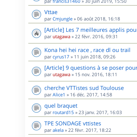
par
francis31460
»
30 juin 2019, 15:50
Vttae
par
Cmjungle
»
06 août 2018, 16:18
[Article] Les 7 meilleures applis po
par
utagawa
»
22 févr. 2016, 09:31
Kona hei hei race , race dl ou trail
par
cyrus17
»
11 juin 2018, 09:26
[Article] 9 questions à se poser pou
par
utagawa
»
15 nov. 2016, 18:11
cherche VTTistes sud Toulouse
par
Alice1
»
16 déc. 2017, 14:58
quel braquet
par
routard15
»
23 janv. 2017, 16:03
TPE SONDAGE vttistes
par
akela
»
22 févr. 2017, 18:22