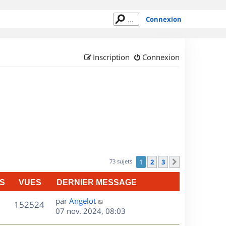
Connexion
Inscription
Connexion
73 sujets
1
2
3
Suivant
S
VUES
DERNIER MESSAGE
D
par
Angelot
V
152524
e
07 nov. 2024, 08:03
r
u