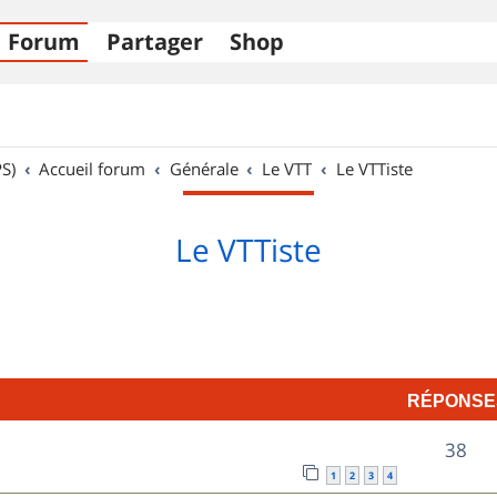
Forum
Partager
Shop
S)
Accueil forum
Générale
Le VTT
Le VTTiste
Le VTTiste
RÉPONSE
R
38
1
2
3
4
é