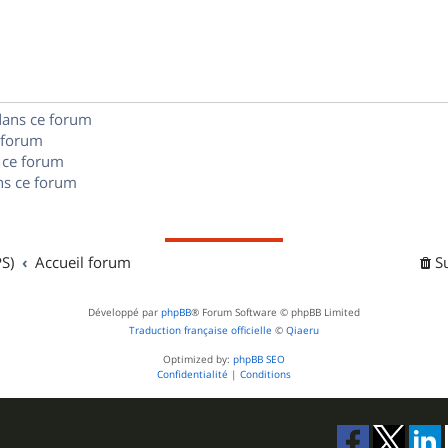
s
p
s
n
e
o
s
s
n
e
dans ce forum
s
s
 forum
e
 ce forum
s ce forum
s
S)
Accueil forum
S
Développé par
phpBB
® Forum Software © phpBB Limited
Traduction française officielle
©
Qiaeru
Optimized by:
phpBB SEO
Confidentialité
|
Conditions