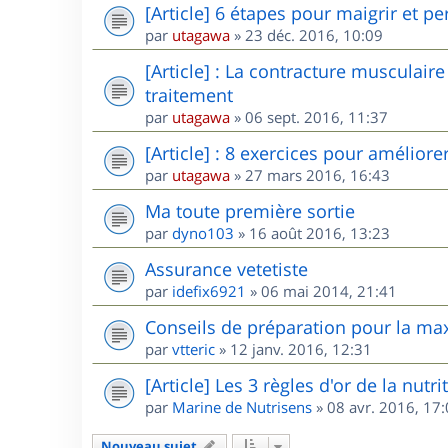
[Article] 6 étapes pour maigrir et pe
par
utagawa
»
23 déc. 2016, 10:09
[Article] : La contracture musculair
traitement
par
utagawa
»
06 sept. 2016, 11:37
[Article] : 8 exercices pour amélior
par
utagawa
»
27 mars 2016, 16:43
Ma toute première sortie
par
dyno103
»
16 août 2016, 13:23
Assurance vetetiste
par
idefix6921
»
06 mai 2014, 21:41
Conseils de préparation pour la maxi
par
vtteric
»
12 janv. 2016, 12:31
[Article] Les 3 règles d'or de la nutr
par
Marine de Nutrisens
»
08 avr. 2016, 17
Nouveau sujet