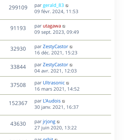
n
D
par
gerald_83
V
299109
e
i
e
09 févr. 2024, 11:53
e
r
u
s
r
n
D
par
utagawa
V
91193
m
e
i
e
09 sept. 2023, 09:49
e
e
r
u
s
s
r
n
D
par
ZestyCastor
s
V
32930
m
e
i
e
16 déc. 2021, 15:23
a
e
e
r
u
g
s
s
r
D
par
ZestyCastor
n
e
V
33844
s
m
e
e
04 avr. 2021, 12:03
i
a
e
r
u
e
g
s
s
D
par
Ultrasonic
n
r
V
37508
e
s
e
e
16 mars 2021, 14:52
i
m
a
r
u
e
e
s
D
g
par
L’Audois
n
r
V
s
152367
e
e
e
30 janv. 2021, 16:37
i
m
s
r
u
e
e
a
s
n
r
s
D
g
par
jrjong
V
43630
e
i
m
s
e
e
27 juin 2020, 13:22
e
e
a
r
u
s
r
s
D
g
par
orbit
n