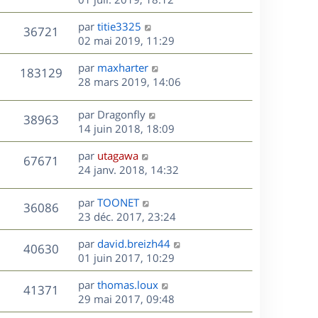
e
e
a
r
u
s
r
s
D
g
par
titie3325
n
V
36721
m
s
e
e
e
02 mai 2019, 11:29
i
e
a
r
u
e
s
s
D
g
par
maxharter
n
r
V
183129
s
e
e
e
28 mars 2019, 14:06
i
m
a
r
u
e
e
s
g
n
r
s
D
par
Dragonfly
V
38963
e
e
i
m
s
e
14 juin 2018, 18:09
e
e
a
r
u
s
r
s
D
g
par
utagawa
n
V
67671
m
s
e
e
e
24 janv. 2018, 14:32
i
e
a
r
u
e
s
s
g
n
r
D
par
TOONET
V
36086
s
e
e
i
m
e
23 déc. 2017, 23:24
a
e
e
r
u
s
g
r
s
D
par
david.breizh44
n
V
40630
e
m
s
e
e
01 juin 2017, 10:29
i
e
a
r
u
e
s
s
D
g
par
thomas.loux
n
r
V
41371
s
e
e
e
29 mai 2017, 09:48
i
m
a
r
u
e
e