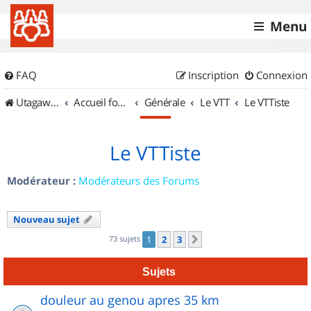
Menu
FAQ
Inscription
Connexion
UtagawaVTT (Randos VTT et VTTAE avec traces GPS)
Accueil forum
Générale
Le VTT
Le VTTiste
Le VTTiste
Modérateur :
Modérateurs des Forums
Nouveau sujet
73 sujets
1
2
3
Suivant
Sujets
douleur au genou apres 35 km