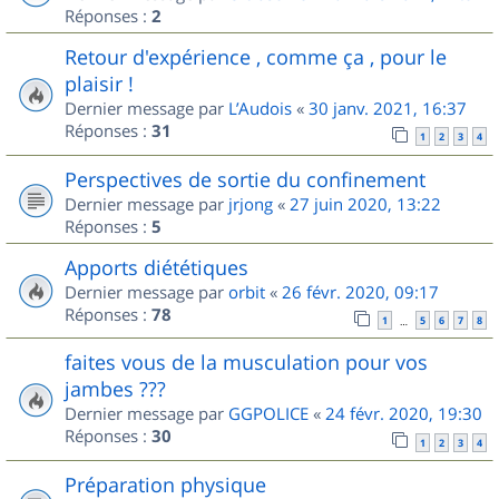
Réponses :
2
Retour d'expérience , comme ça , pour le
plaisir !
Dernier message par
L’Audois
«
30 janv. 2021, 16:37
Réponses :
31
1
2
3
4
Perspectives de sortie du confinement
Dernier message par
jrjong
«
27 juin 2020, 13:22
Réponses :
5
Apports diététiques
Dernier message par
orbit
«
26 févr. 2020, 09:17
Réponses :
78
1
5
6
7
8
…
faites vous de la musculation pour vos
jambes ???
Dernier message par
GGPOLICE
«
24 févr. 2020, 19:30
Réponses :
30
1
2
3
4
Préparation physique