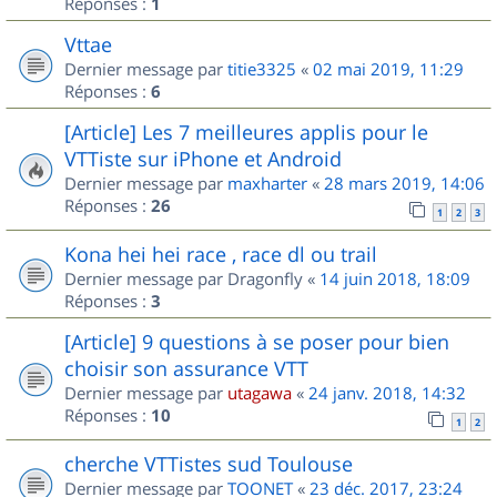
Réponses :
1
Vttae
Dernier message par
titie3325
«
02 mai 2019, 11:29
Réponses :
6
[Article] Les 7 meilleures applis pour le
VTTiste sur iPhone et Android
Dernier message par
maxharter
«
28 mars 2019, 14:06
Réponses :
26
1
2
3
Kona hei hei race , race dl ou trail
Dernier message par
Dragonfly
«
14 juin 2018, 18:09
Réponses :
3
[Article] 9 questions à se poser pour bien
choisir son assurance VTT
Dernier message par
utagawa
«
24 janv. 2018, 14:32
Réponses :
10
1
2
cherche VTTistes sud Toulouse
Dernier message par
TOONET
«
23 déc. 2017, 23:24