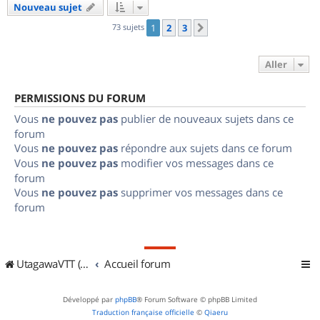
Nouveau sujet
73 sujets
1
2
3
Suivant
Aller
PERMISSIONS DU FORUM
Vous
ne pouvez pas
publier de nouveaux sujets dans ce
forum
Vous
ne pouvez pas
répondre aux sujets dans ce forum
Vous
ne pouvez pas
modifier vos messages dans ce
forum
Vous
ne pouvez pas
supprimer vos messages dans ce
forum
UtagawaVTT (Randos VTT et VTTAE avec traces GPS)
Accueil forum
Développé par
phpBB
® Forum Software © phpBB Limited
Traduction française officielle
©
Qiaeru