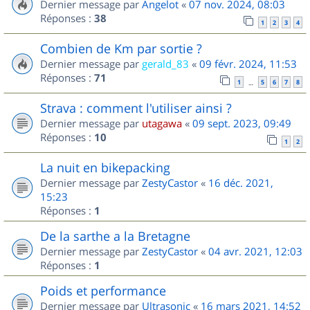
Dernier message par
Angelot
«
07 nov. 2024, 08:03
Réponses :
38
1
2
3
4
Combien de Km par sortie ?
Dernier message par
gerald_83
«
09 févr. 2024, 11:53
Réponses :
71
1
5
6
7
8
…
Strava : comment l'utiliser ainsi ?
Dernier message par
utagawa
«
09 sept. 2023, 09:49
Réponses :
10
1
2
La nuit en bikepacking
Dernier message par
ZestyCastor
«
16 déc. 2021,
15:23
Réponses :
1
De la sarthe a la Bretagne
Dernier message par
ZestyCastor
«
04 avr. 2021, 12:03
Réponses :
1
Poids et performance
Dernier message par
Ultrasonic
«
16 mars 2021, 14:52