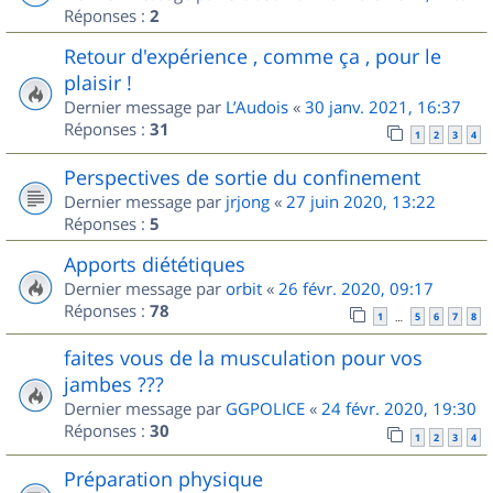
Réponses :
2
Retour d'expérience , comme ça , pour le
plaisir !
Dernier message par
L’Audois
«
30 janv. 2021, 16:37
Réponses :
31
1
2
3
4
Perspectives de sortie du confinement
Dernier message par
jrjong
«
27 juin 2020, 13:22
Réponses :
5
Apports diététiques
Dernier message par
orbit
«
26 févr. 2020, 09:17
Réponses :
78
1
5
6
7
8
…
faites vous de la musculation pour vos
jambes ???
Dernier message par
GGPOLICE
«
24 févr. 2020, 19:30
Réponses :
30
1
2
3
4
Préparation physique