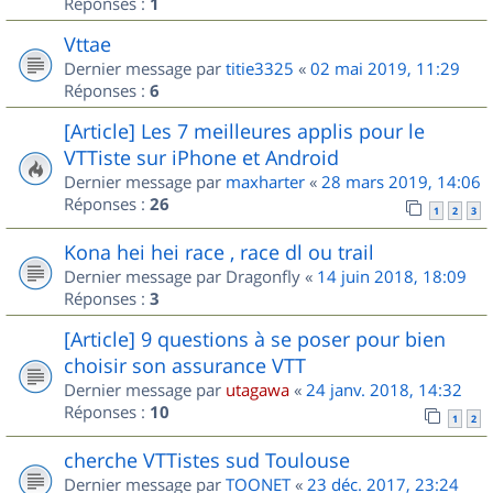
Réponses :
1
Vttae
Dernier message par
titie3325
«
02 mai 2019, 11:29
Réponses :
6
[Article] Les 7 meilleures applis pour le
VTTiste sur iPhone et Android
Dernier message par
maxharter
«
28 mars 2019, 14:06
Réponses :
26
1
2
3
Kona hei hei race , race dl ou trail
Dernier message par
Dragonfly
«
14 juin 2018, 18:09
Réponses :
3
[Article] 9 questions à se poser pour bien
choisir son assurance VTT
Dernier message par
utagawa
«
24 janv. 2018, 14:32
Réponses :
10
1
2
cherche VTTistes sud Toulouse
Dernier message par
TOONET
«
23 déc. 2017, 23:24