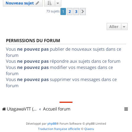
Nouveau sujet
73 sujets
1
2
3
Suivant
Aller
PERMISSIONS DU FORUM
Vous
ne pouvez pas
publier de nouveaux sujets dans ce
forum
Vous
ne pouvez pas
répondre aux sujets dans ce forum
Vous
ne pouvez pas
modifier vos messages dans ce
forum
Vous
ne pouvez pas
supprimer vos messages dans ce
forum
UtagawaVTT (Randos VTT et VTTAE avec traces GPS)
Accueil forum
Développé par
phpBB
® Forum Software © phpBB Limited
Traduction française officielle
©
Qiaeru