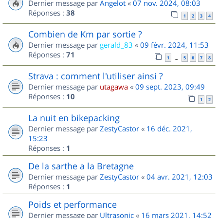
Dernier message par
Angelot
«
07 nov. 2024, 08:03
Réponses :
38
1
2
3
4
Combien de Km par sortie ?
Dernier message par
gerald_83
«
09 févr. 2024, 11:53
Réponses :
71
1
5
6
7
8
…
Strava : comment l'utiliser ainsi ?
Dernier message par
utagawa
«
09 sept. 2023, 09:49
Réponses :
10
1
2
La nuit en bikepacking
Dernier message par
ZestyCastor
«
16 déc. 2021,
15:23
Réponses :
1
De la sarthe a la Bretagne
Dernier message par
ZestyCastor
«
04 avr. 2021, 12:03
Réponses :
1
Poids et performance
Dernier message par
Ultrasonic
«
16 mars 2021, 14:52