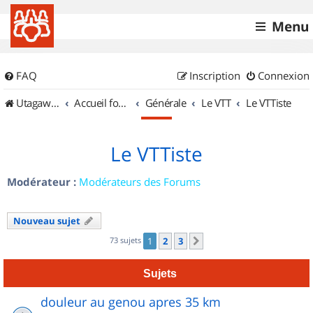
Menu
FAQ
Inscription
Connexion
UtagawaVTT (Randos VTT et VTTAE avec traces GPS)
Accueil forum
Générale
Le VTT
Le VTTiste
Le VTTiste
Modérateur :
Modérateurs des Forums
Nouveau sujet
73 sujets
1
2
3
Suivant
Sujets
douleur au genou apres 35 km