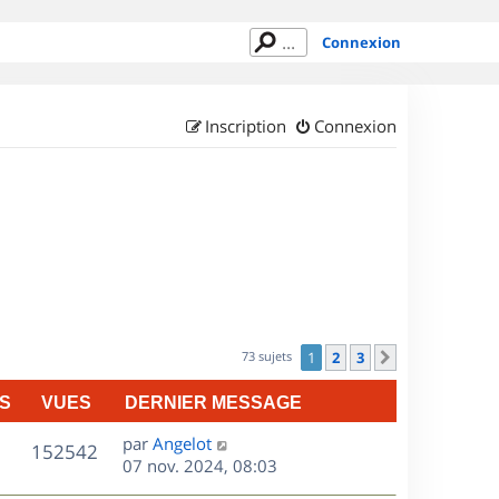
Connexion
Inscription
Connexion
73 sujets
1
2
3
Suivant
S
VUES
DERNIER MESSAGE
D
par
Angelot
V
152542
e
07 nov. 2024, 08:03
r
u