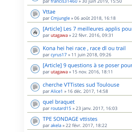
par
francis31460
»
30 juin 2019, 15:50
Vttae
par
Cmjungle
»
06 août 2018, 16:18
[Article] Les 7 meilleures applis po
par
utagawa
»
22 févr. 2016, 09:31
Kona hei hei race , race dl ou trail
par
cyrus17
»
11 juin 2018, 09:26
[Article] 9 questions à se poser pou
par
utagawa
»
15 nov. 2016, 18:11
cherche VTTistes sud Toulouse
par
Alice1
»
16 déc. 2017, 14:58
quel braquet
par
routard15
»
23 janv. 2017, 16:03
TPE SONDAGE vttistes
par
akela
»
22 févr. 2017, 18:22