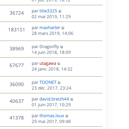
e
e
a
r
u
s
r
s
D
g
par
titie3325
n
V
36724
m
s
e
e
e
02 mai 2019, 11:29
i
e
a
r
u
e
s
s
D
g
par
maxharter
n
r
V
183151
s
e
e
e
28 mars 2019, 14:06
i
m
a
r
u
e
e
s
g
n
r
s
D
par
Dragonfly
V
38969
e
e
i
m
s
e
14 juin 2018, 18:09
e
e
a
r
u
s
r
s
D
g
par
utagawa
n
V
67677
m
s
e
e
e
24 janv. 2018, 14:32
i
e
a
r
u
e
s
s
g
n
r
D
par
TOONET
V
36090
s
e
e
i
m
e
23 déc. 2017, 23:24
a
e
e
r
u
s
g
r
s
D
par
david.breizh44
n
V
40637
e
m
s
e
e
01 juin 2017, 10:29
i
e
a
r
u
e
s
s
D
g
par
thomas.loux
n
r
V
41378
s
e
e
e
29 mai 2017, 09:48
i
m
a
r
u
e
e