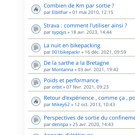
Combien de Km par sortie ?
par
Eibithar
»
01 mai 2010, 12:15
Strava : comment l'utiliser ainsi ?
par
sypqys
»
18 avr. 2023, 14:44
La nuit en bikepacking
par
001bikepackr
»
16 déc. 2021, 09:59
De la sarthe a la Bretagne
par
Montanna
»
03 avr. 2021, 19:42
Poids et performance
par
orbit
»
07 févr. 2021, 09:23
Retour d'expérience , comme ça , pou
par
Mikey62
»
12 oct. 2013, 10:43
Perspectives de sortie du confinem
par
denispa
»
25 avr. 2020, 14:43
Apports diététiques