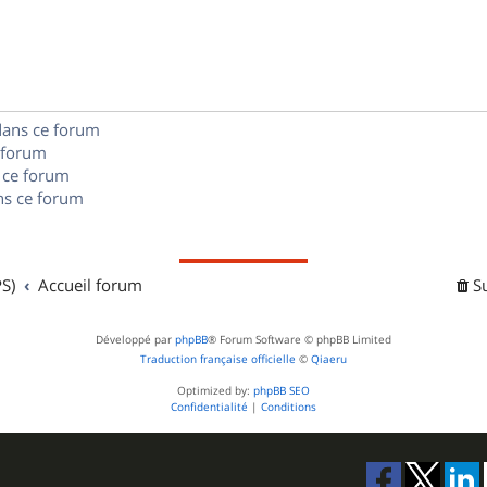
s
p
s
n
e
o
s
s
n
e
dans ce forum
s
s
 forum
e
 ce forum
s ce forum
s
S)
Accueil forum
S
Développé par
phpBB
® Forum Software © phpBB Limited
Traduction française officielle
©
Qiaeru
Optimized by:
phpBB SEO
Confidentialité
|
Conditions