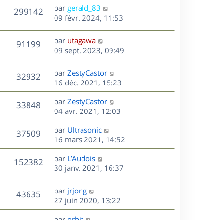
n
D
par
gerald_83
V
299142
e
i
e
09 févr. 2024, 11:53
e
r
u
s
r
n
D
par
utagawa
V
91199
m
e
i
e
09 sept. 2023, 09:49
e
e
r
u
s
s
r
n
D
par
ZestyCastor
s
V
32932
m
e
i
e
16 déc. 2021, 15:23
a
e
e
r
u
g
s
s
r
D
par
ZestyCastor
n
e
V
33848
s
m
e
e
04 avr. 2021, 12:03
i
a
e
r
u
e
g
s
s
D
par
Ultrasonic
n
r
V
37509
e
s
e
e
16 mars 2021, 14:52
i
m
a
r
u
e
e
s
D
g
par
L’Audois
n
r
V
s
152382
e
e
e
30 janv. 2021, 16:37
i
m
s
r
u
e
e
a
s
n
r
s
D
g
par
jrjong
V
43635
e
i
m
s
e
e
27 juin 2020, 13:22
e
e
a
r
u
s
r
s
D
g
par
orbit
n