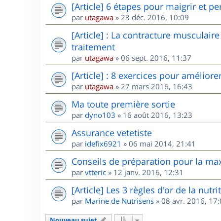
[Article] 6 étapes pour maigrir et pe
par
utagawa
»
23 déc. 2016, 10:09
[Article] : La contracture musculair
traitement
par
utagawa
»
06 sept. 2016, 11:37
[Article] : 8 exercices pour amélior
par
utagawa
»
27 mars 2016, 16:43
Ma toute première sortie
par
dyno103
»
16 août 2016, 13:23
Assurance vetetiste
par
idefix6921
»
06 mai 2014, 21:41
Conseils de préparation pour la maxi
par
vtteric
»
12 janv. 2016, 12:31
[Article] Les 3 règles d'or de la nutr
par
Marine de Nutrisens
»
08 avr. 2016, 17
Nouveau sujet