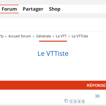
Forum
Partager
Shop
S)
Accueil forum
Générale
Le VTT
Le VTTiste
Le VTTiste
RÉPONSE
R
38
1
2
3
4
é