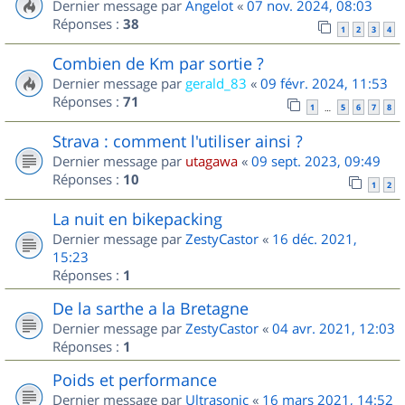
Dernier message par
Angelot
«
07 nov. 2024, 08:03
Réponses :
38
1
2
3
4
Combien de Km par sortie ?
Dernier message par
gerald_83
«
09 févr. 2024, 11:53
Réponses :
71
1
5
6
7
8
…
Strava : comment l'utiliser ainsi ?
Dernier message par
utagawa
«
09 sept. 2023, 09:49
Réponses :
10
1
2
La nuit en bikepacking
Dernier message par
ZestyCastor
«
16 déc. 2021,
15:23
Réponses :
1
De la sarthe a la Bretagne
Dernier message par
ZestyCastor
«
04 avr. 2021, 12:03
Réponses :
1
Poids et performance
Dernier message par
Ultrasonic
«
16 mars 2021, 14:52