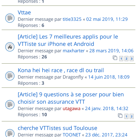
Réponses :
1
Vttae
Dernier message par
titie3325
«
02 mai 2019, 11:29
Réponses :
6
[Article] Les 7 meilleures applis pour le
VTTiste sur iPhone et Android
Dernier message par
maxharter
«
28 mars 2019, 14:06
Réponses :
26
1
2
3
Kona hei hei race , race dl ou trail
Dernier message par
Dragonfly
«
14 juin 2018, 18:09
Réponses :
3
[Article] 9 questions à se poser pour bien
choisir son assurance VTT
Dernier message par
utagawa
«
24 janv. 2018, 14:32
Réponses :
10
1
2
cherche VTTistes sud Toulouse
Dernier message par
TOONET
«
23 déc. 2017, 23:24