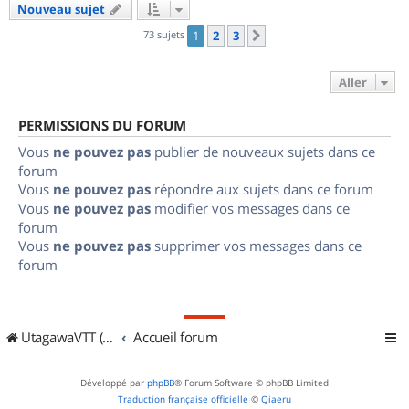
Nouveau sujet
73 sujets
1
2
3
Suivant
Aller
PERMISSIONS DU FORUM
Vous
ne pouvez pas
publier de nouveaux sujets dans ce
forum
Vous
ne pouvez pas
répondre aux sujets dans ce forum
Vous
ne pouvez pas
modifier vos messages dans ce
forum
Vous
ne pouvez pas
supprimer vos messages dans ce
forum
UtagawaVTT (Randos VTT et VTTAE avec traces GPS)
Accueil forum
Développé par
phpBB
® Forum Software © phpBB Limited
Traduction française officielle
©
Qiaeru