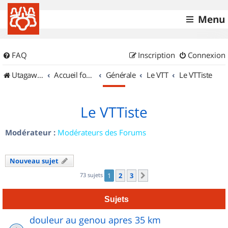
Menu
FAQ
Inscription
Connexion
UtagawaVTT (Randos VTT et VTTAE avec traces GPS)
Accueil forum
Générale
Le VTT
Le VTTiste
Le VTTiste
Modérateur :
Modérateurs des Forums
Nouveau sujet
73 sujets
1
2
3
Suivant
Sujets
douleur au genou apres 35 km