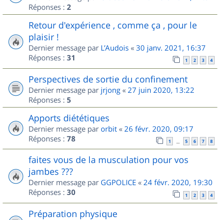
Réponses :
2
Retour d'expérience , comme ça , pour le
plaisir !
Dernier message par
L’Audois
«
30 janv. 2021, 16:37
Réponses :
31
1
2
3
4
Perspectives de sortie du confinement
Dernier message par
jrjong
«
27 juin 2020, 13:22
Réponses :
5
Apports diététiques
Dernier message par
orbit
«
26 févr. 2020, 09:17
Réponses :
78
1
5
6
7
8
…
faites vous de la musculation pour vos
jambes ???
Dernier message par
GGPOLICE
«
24 févr. 2020, 19:30
Réponses :
30
1
2
3
4
Préparation physique