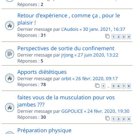
Réponses :
2
Retour d'expérience , comme ça , pour le
plaisir !
Dernier message par
L’Audois
«
30 janv. 2021, 16:37
Réponses :
31
1
2
3
4
Perspectives de sortie du confinement
Dernier message par
jrjong
«
27 juin 2020, 13:22
Réponses :
5
Apports diététiques
Dernier message par
orbit
«
26 févr. 2020, 09:17
Réponses :
78
1
5
6
7
8
…
faites vous de la musculation pour vos
jambes ???
Dernier message par
GGPOLICE
«
24 févr. 2020, 19:30
Réponses :
30
1
2
3
4
Préparation physique