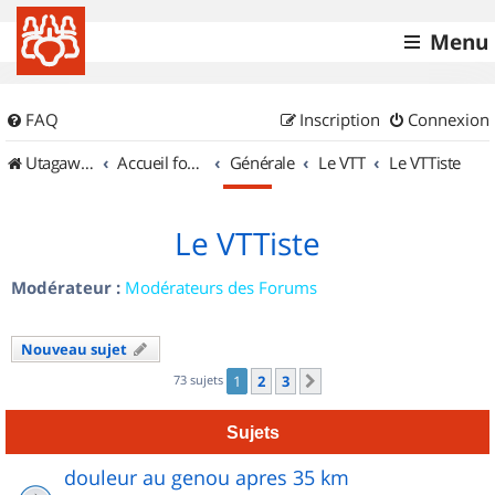
Menu
FAQ
Inscription
Connexion
UtagawaVTT (Randos VTT et VTTAE avec traces GPS)
Accueil forum
Générale
Le VTT
Le VTTiste
Le VTTiste
Modérateur :
Modérateurs des Forums
Nouveau sujet
73 sujets
1
2
3
Suivant
Sujets
douleur au genou apres 35 km