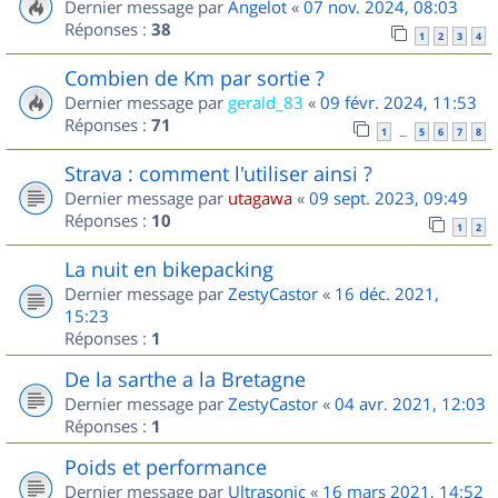
Dernier message par
Angelot
«
07 nov. 2024, 08:03
Réponses :
38
1
2
3
4
Combien de Km par sortie ?
Dernier message par
gerald_83
«
09 févr. 2024, 11:53
Réponses :
71
1
5
6
7
8
…
Strava : comment l'utiliser ainsi ?
Dernier message par
utagawa
«
09 sept. 2023, 09:49
Réponses :
10
1
2
La nuit en bikepacking
Dernier message par
ZestyCastor
«
16 déc. 2021,
15:23
Réponses :
1
De la sarthe a la Bretagne
Dernier message par
ZestyCastor
«
04 avr. 2021, 12:03
Réponses :
1
Poids et performance
Dernier message par
Ultrasonic
«
16 mars 2021, 14:52