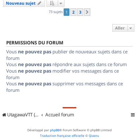
Nouveau sujet
73 sujets
1
2
3
Suivant
Aller
PERMISSIONS DU FORUM
Vous
ne pouvez pas
publier de nouveaux sujets dans ce
forum
Vous
ne pouvez pas
répondre aux sujets dans ce forum
Vous
ne pouvez pas
modifier vos messages dans ce
forum
Vous
ne pouvez pas
supprimer vos messages dans ce
forum
UtagawaVTT (Randos VTT et VTTAE avec traces GPS)
Accueil forum
Développé par
phpBB
® Forum Software © phpBB Limited
Traduction française officielle
©
Qiaeru