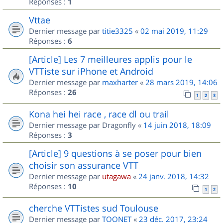
Réponses :
1
Vttae
Dernier message par
titie3325
«
02 mai 2019, 11:29
Réponses :
6
[Article] Les 7 meilleures applis pour le
VTTiste sur iPhone et Android
Dernier message par
maxharter
«
28 mars 2019, 14:06
Réponses :
26
1
2
3
Kona hei hei race , race dl ou trail
Dernier message par
Dragonfly
«
14 juin 2018, 18:09
Réponses :
3
[Article] 9 questions à se poser pour bien
choisir son assurance VTT
Dernier message par
utagawa
«
24 janv. 2018, 14:32
Réponses :
10
1
2
cherche VTTistes sud Toulouse
Dernier message par
TOONET
«
23 déc. 2017, 23:24