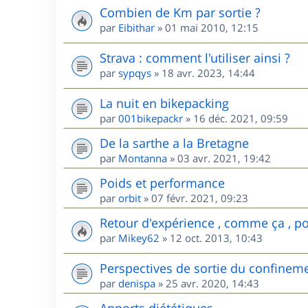
Combien de Km par sortie ?
par
Eibithar
»
01 mai 2010, 12:15
Strava : comment l'utiliser ainsi ?
par
sypqys
»
18 avr. 2023, 14:44
La nuit en bikepacking
par
001bikepackr
»
16 déc. 2021, 09:59
De la sarthe a la Bretagne
par
Montanna
»
03 avr. 2021, 19:42
Poids et performance
par
orbit
»
07 févr. 2021, 09:23
Retour d'expérience , comme ça , pou
par
Mikey62
»
12 oct. 2013, 10:43
Perspectives de sortie du confinem
par
denispa
»
25 avr. 2020, 14:43
Apports diététiques