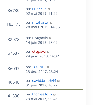
e
e
a
r
u
s
r
s
D
g
par
titie3325
n
V
36730
m
s
e
e
e
02 mai 2019, 11:29
i
e
a
r
u
e
s
s
D
g
par
maxharter
n
r
V
183178
s
e
e
e
28 mars 2019, 14:06
i
m
a
r
u
e
e
s
g
n
r
s
D
par
Dragonfly
V
38978
e
e
i
m
s
e
14 juin 2018, 18:09
e
e
a
r
u
s
r
s
D
g
par
utagawa
n
V
67687
m
s
e
e
e
24 janv. 2018, 14:32
i
e
a
r
u
e
s
s
g
n
r
D
par
TOONET
V
36097
s
e
e
i
m
e
23 déc. 2017, 23:24
a
e
e
r
u
s
g
r
s
D
par
david.breizh44
n
V
40648
e
m
s
e
e
01 juin 2017, 10:29
i
e
a
r
u
e
s
s
D
g
par
thomas.loux
n
r
V
41390
s
e
e
e
29 mai 2017, 09:48
i
m
a
r
u
e
e