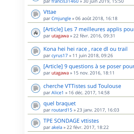
par
francis31460
»
30 juin 2019, 15:50
Vttae
par
Cmjungle
»
06 août 2018, 16:18
[Article] Les 7 meilleures applis po
par
utagawa
»
22 févr. 2016, 09:31
Kona hei hei race , race dl ou trail
par
cyrus17
»
11 juin 2018, 09:26
[Article] 9 questions à se poser pou
par
utagawa
»
15 nov. 2016, 18:11
cherche VTTistes sud Toulouse
par
Alice1
»
16 déc. 2017, 14:58
quel braquet
par
routard15
»
23 janv. 2017, 16:03
TPE SONDAGE vttistes
par
akela
»
22 févr. 2017, 18:22