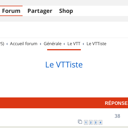
Forum
Partager
Shop
S)
Accueil forum
Générale
Le VTT
Le VTTiste
Le VTTiste
RÉPONSE
R
38
1
2
3
4
é