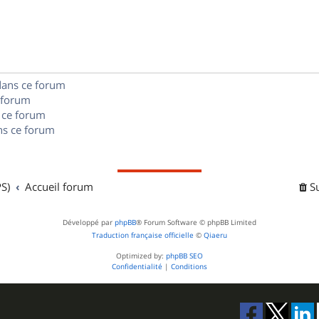
s
p
s
n
e
o
s
s
n
e
dans ce forum
s
s
 forum
e
 ce forum
s ce forum
s
S)
Accueil forum
S
Développé par
phpBB
® Forum Software © phpBB Limited
Traduction française officielle
©
Qiaeru
Optimized by:
phpBB SEO
Confidentialité
|
Conditions