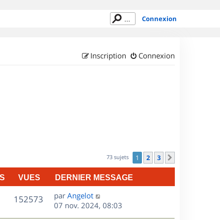
Connexion
Inscription
Connexion
73 sujets
1
2
3
Suivant
S
VUES
DERNIER MESSAGE
D
par
Angelot
V
152573
e
07 nov. 2024, 08:03
r
u