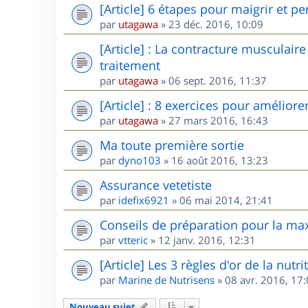
[Article] 6 étapes pour maigrir et pe
par
utagawa
»
23 déc. 2016, 10:09
[Article] : La contracture musculair
traitement
par
utagawa
»
06 sept. 2016, 11:37
[Article] : 8 exercices pour amélior
par
utagawa
»
27 mars 2016, 16:43
Ma toute première sortie
par
dyno103
»
16 août 2016, 13:23
Assurance vetetiste
par
idefix6921
»
06 mai 2014, 21:41
Conseils de préparation pour la maxi
par
vtteric
»
12 janv. 2016, 12:31
[Article] Les 3 règles d'or de la nutr
par
Marine de Nutrisens
»
08 avr. 2016, 17
Nouveau sujet