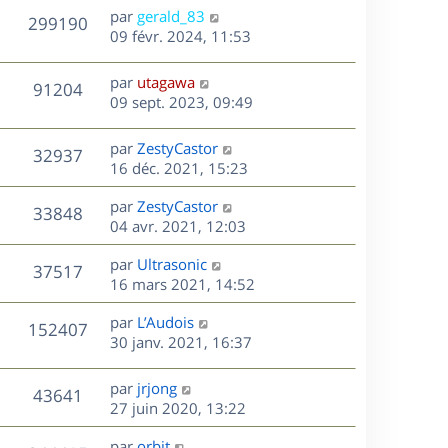
n
D
par
gerald_83
V
299190
e
i
e
09 févr. 2024, 11:53
e
r
u
s
r
n
D
par
utagawa
V
91204
m
e
i
e
09 sept. 2023, 09:49
e
e
r
u
s
s
r
n
D
par
ZestyCastor
s
V
32937
m
e
i
e
16 déc. 2021, 15:23
a
e
e
r
u
g
s
s
r
D
par
ZestyCastor
n
e
V
33848
s
m
e
e
04 avr. 2021, 12:03
i
a
e
r
u
e
g
s
s
D
par
Ultrasonic
n
r
V
37517
e
s
e
e
16 mars 2021, 14:52
i
m
a
r
u
e
e
s
D
g
par
L’Audois
n
r
V
s
152407
e
e
e
30 janv. 2021, 16:37
i
m
s
r
u
e
e
a
s
n
r
s
D
g
par
jrjong
V
43641
e
i
m
s
e
e
27 juin 2020, 13:22
e
e
a
r
u
s
r
s
D
g
par
orbit
n