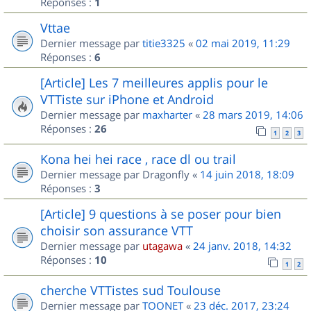
Réponses :
1
Vttae
Dernier message par
titie3325
«
02 mai 2019, 11:29
Réponses :
6
[Article] Les 7 meilleures applis pour le
VTTiste sur iPhone et Android
Dernier message par
maxharter
«
28 mars 2019, 14:06
Réponses :
26
1
2
3
Kona hei hei race , race dl ou trail
Dernier message par
Dragonfly
«
14 juin 2018, 18:09
Réponses :
3
[Article] 9 questions à se poser pour bien
choisir son assurance VTT
Dernier message par
utagawa
«
24 janv. 2018, 14:32
Réponses :
10
1
2
cherche VTTistes sud Toulouse
Dernier message par
TOONET
«
23 déc. 2017, 23:24