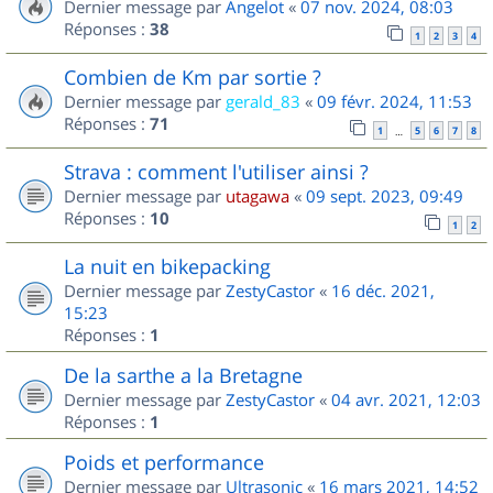
Dernier message par
Angelot
«
07 nov. 2024, 08:03
Réponses :
38
1
2
3
4
Combien de Km par sortie ?
Dernier message par
gerald_83
«
09 févr. 2024, 11:53
Réponses :
71
1
5
6
7
8
…
Strava : comment l'utiliser ainsi ?
Dernier message par
utagawa
«
09 sept. 2023, 09:49
Réponses :
10
1
2
La nuit en bikepacking
Dernier message par
ZestyCastor
«
16 déc. 2021,
15:23
Réponses :
1
De la sarthe a la Bretagne
Dernier message par
ZestyCastor
«
04 avr. 2021, 12:03
Réponses :
1
Poids et performance
Dernier message par
Ultrasonic
«
16 mars 2021, 14:52