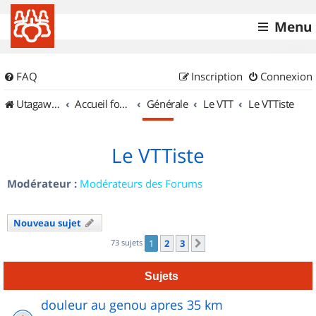
Menu
FAQ
Inscription
Connexion
UtagawaVTT (Randos VTT et VTTAE avec traces GPS)
Accueil forum
Générale
Le VTT
Le VTTiste
Le VTTiste
Modérateur :
Modérateurs des Forums
Nouveau sujet
73 sujets
1
2
3
Suivant
Sujets
douleur au genou apres 35 km