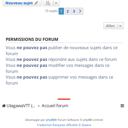
Nouveau sujet
73 sujets
1
2
3
Suivant
Aller
PERMISSIONS DU FORUM
Vous
ne pouvez pas
publier de nouveaux sujets dans ce
forum
Vous
ne pouvez pas
répondre aux sujets dans ce forum
Vous
ne pouvez pas
modifier vos messages dans ce
forum
Vous
ne pouvez pas
supprimer vos messages dans ce
forum
UtagawaVTT (Randos VTT et VTTAE avec traces GPS)
Accueil forum
Développé par
phpBB
® Forum Software © phpBB Limited
Traduction française officielle
©
Qiaeru