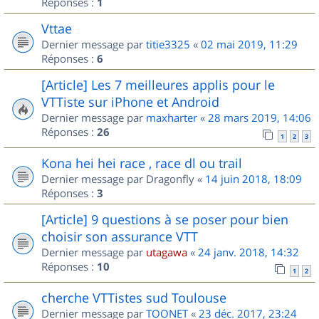
Réponses :
1
Vttae
Dernier message par
titie3325
«
02 mai 2019, 11:29
Réponses :
6
[Article] Les 7 meilleures applis pour le
VTTiste sur iPhone et Android
Dernier message par
maxharter
«
28 mars 2019, 14:06
Réponses :
26
1
2
3
Kona hei hei race , race dl ou trail
Dernier message par
Dragonfly
«
14 juin 2018, 18:09
Réponses :
3
[Article] 9 questions à se poser pour bien
choisir son assurance VTT
Dernier message par
utagawa
«
24 janv. 2018, 14:32
Réponses :
10
1
2
cherche VTTistes sud Toulouse
Dernier message par
TOONET
«
23 déc. 2017, 23:24