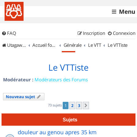
Menu
FAQ
Inscription
Connexion
UtagawaVTT (Randos VTT et VTTAE avec traces GPS)
Accueil forum
Générale
Le VTT
Le VTTiste
Le VTTiste
Modérateur :
Modérateurs des Forums
Nouveau sujet
73 sujets
1
2
3
Suivant
Sujets
douleur au genou apres 35 km