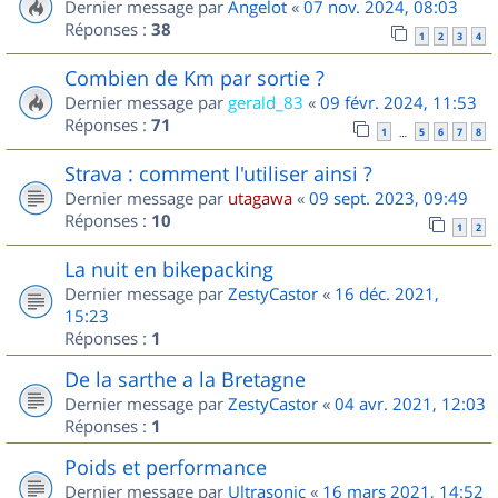
Dernier message par
Angelot
«
07 nov. 2024, 08:03
Réponses :
38
1
2
3
4
Combien de Km par sortie ?
Dernier message par
gerald_83
«
09 févr. 2024, 11:53
Réponses :
71
1
5
6
7
8
…
Strava : comment l'utiliser ainsi ?
Dernier message par
utagawa
«
09 sept. 2023, 09:49
Réponses :
10
1
2
La nuit en bikepacking
Dernier message par
ZestyCastor
«
16 déc. 2021,
15:23
Réponses :
1
De la sarthe a la Bretagne
Dernier message par
ZestyCastor
«
04 avr. 2021, 12:03
Réponses :
1
Poids et performance
Dernier message par
Ultrasonic
«
16 mars 2021, 14:52