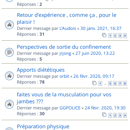
Réponses :
2
Retour d'expérience , comme ça , pour le
plaisir !
Dernier message par
L’Audois
«
30 janv. 2021, 16:37
Réponses :
31
1
2
3
4
Perspectives de sortie du confinement
Dernier message par
jrjong
«
27 juin 2020, 13:22
Réponses :
5
Apports diététiques
Dernier message par
orbit
«
26 févr. 2020, 09:17
Réponses :
78
1
5
6
7
8
…
faites vous de la musculation pour vos
jambes ???
Dernier message par
GGPOLICE
«
24 févr. 2020, 19:30
Réponses :
30
1
2
3
4
Préparation physique