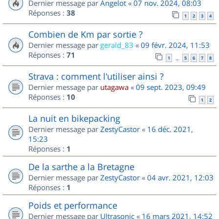
Dernier message par
Angelot
«
07 nov. 2024, 08:03
Réponses :
38
1
2
3
4
Combien de Km par sortie ?
Dernier message par
gerald_83
«
09 févr. 2024, 11:53
Réponses :
71
1
5
6
7
8
…
Strava : comment l'utiliser ainsi ?
Dernier message par
utagawa
«
09 sept. 2023, 09:49
Réponses :
10
1
2
La nuit en bikepacking
Dernier message par
ZestyCastor
«
16 déc. 2021,
15:23
Réponses :
1
De la sarthe a la Bretagne
Dernier message par
ZestyCastor
«
04 avr. 2021, 12:03
Réponses :
1
Poids et performance
Dernier message par
Ultrasonic
«
16 mars 2021, 14:52