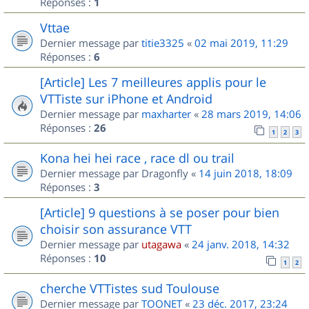
Réponses :
1
Vttae
Dernier message par
titie3325
«
02 mai 2019, 11:29
Réponses :
6
[Article] Les 7 meilleures applis pour le
VTTiste sur iPhone et Android
Dernier message par
maxharter
«
28 mars 2019, 14:06
Réponses :
26
1
2
3
Kona hei hei race , race dl ou trail
Dernier message par
Dragonfly
«
14 juin 2018, 18:09
Réponses :
3
[Article] 9 questions à se poser pour bien
choisir son assurance VTT
Dernier message par
utagawa
«
24 janv. 2018, 14:32
Réponses :
10
1
2
cherche VTTistes sud Toulouse
Dernier message par
TOONET
«
23 déc. 2017, 23:24