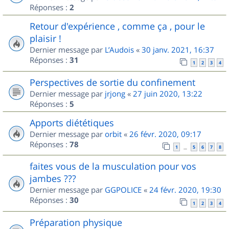
Réponses :
2
Retour d'expérience , comme ça , pour le
plaisir !
Dernier message par
L’Audois
«
30 janv. 2021, 16:37
Réponses :
31
1
2
3
4
Perspectives de sortie du confinement
Dernier message par
jrjong
«
27 juin 2020, 13:22
Réponses :
5
Apports diététiques
Dernier message par
orbit
«
26 févr. 2020, 09:17
Réponses :
78
1
5
6
7
8
…
faites vous de la musculation pour vos
jambes ???
Dernier message par
GGPOLICE
«
24 févr. 2020, 19:30
Réponses :
30
1
2
3
4
Préparation physique