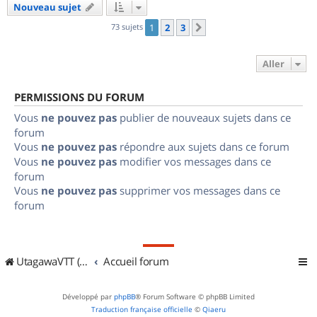
Nouveau sujet
73 sujets
1
2
3
Suivant
Aller
PERMISSIONS DU FORUM
Vous
ne pouvez pas
publier de nouveaux sujets dans ce
forum
Vous
ne pouvez pas
répondre aux sujets dans ce forum
Vous
ne pouvez pas
modifier vos messages dans ce
forum
Vous
ne pouvez pas
supprimer vos messages dans ce
forum
UtagawaVTT (Randos VTT et VTTAE avec traces GPS)
Accueil forum
Développé par
phpBB
® Forum Software © phpBB Limited
Traduction française officielle
©
Qiaeru