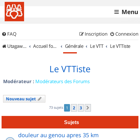
Menu
FAQ
Inscription
Connexion
UtagawaVTT (Randos VTT et VTTAE avec traces GPS)
Accueil forum
Générale
Le VTT
Le VTTiste
Le VTTiste
Modérateur :
Modérateurs des Forums
Nouveau sujet
73 sujets
1
2
3
Suivant
Sujets
douleur au genou apres 35 km