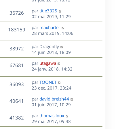
e
e
a
r
u
s
r
s
D
g
par
titie3325
n
V
36726
m
s
e
e
e
02 mai 2019, 11:29
i
e
a
r
u
e
s
s
D
g
par
maxharter
n
r
V
183159
s
e
e
e
28 mars 2019, 14:06
i
m
a
r
u
e
e
s
g
n
r
s
D
par
Dragonfly
V
38972
e
e
i
m
s
e
14 juin 2018, 18:09
e
e
a
r
u
s
r
s
D
g
par
utagawa
n
V
67681
m
s
e
e
e
24 janv. 2018, 14:32
i
e
a
r
u
e
s
s
g
n
r
D
par
TOONET
V
36093
s
e
e
i
m
e
23 déc. 2017, 23:24
a
e
e
r
u
s
g
r
s
D
par
david.breizh44
n
V
40641
e
m
s
e
e
01 juin 2017, 10:29
i
e
a
r
u
e
s
s
D
g
par
thomas.loux
n
r
V
41382
s
e
e
e
29 mai 2017, 09:48
i
m
a
r
u
e
e