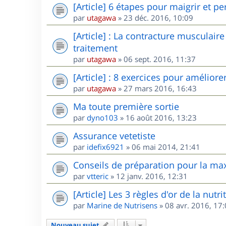
[Article] 6 étapes pour maigrir et pe
par
utagawa
»
23 déc. 2016, 10:09
[Article] : La contracture musculair
traitement
par
utagawa
»
06 sept. 2016, 11:37
[Article] : 8 exercices pour amélior
par
utagawa
»
27 mars 2016, 16:43
Ma toute première sortie
par
dyno103
»
16 août 2016, 13:23
Assurance vetetiste
par
idefix6921
»
06 mai 2014, 21:41
Conseils de préparation pour la maxi
par
vtteric
»
12 janv. 2016, 12:31
[Article] Les 3 règles d'or de la nutr
par
Marine de Nutrisens
»
08 avr. 2016, 17
Nouveau sujet