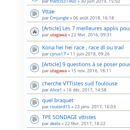
par
francis31460
»
30 juin 2019, 15:50
Vttae
par
Cmjungle
»
06 août 2018, 16:18
[Article] Les 7 meilleures applis po
par
utagawa
»
22 févr. 2016, 09:31
Kona hei hei race , race dl ou trail
par
cyrus17
»
11 juin 2018, 09:26
[Article] 9 questions à se poser pou
par
utagawa
»
15 nov. 2016, 18:11
cherche VTTistes sud Toulouse
par
Alice1
»
16 déc. 2017, 14:58
quel braquet
par
routard15
»
23 janv. 2017, 16:03
TPE SONDAGE vttistes
par
akela
»
22 févr. 2017, 18:22