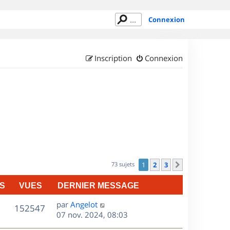
Connexion
Inscription
Connexion
73 sujets
1
2
3
Suivant
S
VUES
DERNIER MESSAGE
D
par
Angelot
V
152547
e
07 nov. 2024, 08:03
r
u