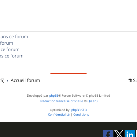
s
p
s
n
e
o
s
s
n
e
dans ce forum
s
s
 forum
e
 ce forum
s ce forum
s
S)
Accueil forum
S
Développé par
phpBB
® Forum Software © phpBB Limited
Traduction française officielle
©
Qiaeru
Optimized by:
phpBB SEO
Confidentialité
|
Conditions