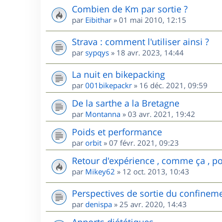
Combien de Km par sortie ?
par
Eibithar
»
01 mai 2010, 12:15
Strava : comment l'utiliser ainsi ?
par
sypqys
»
18 avr. 2023, 14:44
La nuit en bikepacking
par
001bikepackr
»
16 déc. 2021, 09:59
De la sarthe a la Bretagne
par
Montanna
»
03 avr. 2021, 19:42
Poids et performance
par
orbit
»
07 févr. 2021, 09:23
Retour d'expérience , comme ça , pou
par
Mikey62
»
12 oct. 2013, 10:43
Perspectives de sortie du confinem
par
denispa
»
25 avr. 2020, 14:43
Apports diététiques