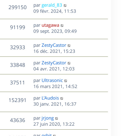
n
D
par
gerald_83
V
299150
e
i
e
09 févr. 2024, 11:53
e
r
u
s
r
n
D
par
utagawa
V
91199
m
e
i
e
09 sept. 2023, 09:49
e
e
r
u
s
s
r
n
D
par
ZestyCastor
s
V
32933
m
e
i
e
16 déc. 2021, 15:23
a
e
e
r
u
g
s
s
r
D
par
ZestyCastor
n
e
V
33848
s
m
e
e
04 avr. 2021, 12:03
i
a
e
r
u
e
g
s
s
D
par
Ultrasonic
n
r
V
37511
e
s
e
e
16 mars 2021, 14:52
i
m
a
r
u
e
e
s
D
g
par
L’Audois
n
r
V
s
152391
e
e
e
30 janv. 2021, 16:37
i
m
s
r
u
e
e
a
s
n
r
s
D
g
par
jrjong
V
43636
e
i
m
s
e
e
27 juin 2020, 13:22
e
e
a
r
u
s
r
s
D
g
par
orbit
n