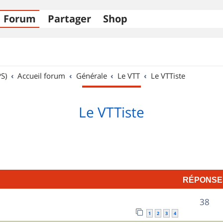
Forum
Partager
Shop
S)
Accueil forum
Générale
Le VTT
Le VTTiste
Le VTTiste
RÉPONSE
R
38
1
2
3
4
é